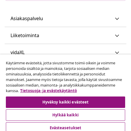
Asiakaspalvelu
Liiketoiminta
vidaXL
Käytämme evästeitä, jotta sivustomme toimii oikein ja voimme
personoida sisältöä ja mainoksia, tarjota sosiaalisen median
Löydä lisää
ominaisuuksia, analysoida tietoliikennettä ja personoidut
mainokset. Jaamme myös tietoja tavasta, jolla käytät sivustoamme
sosiaalisen median, mainonta- ja analytiikkakumppaneidemme
kanssa.
Tietosuoja- ja evästekäytäntö
Hyväksy kaikki evästeet
Hylkää kaikki
© 2008-2026 vidaXL www.vidaxl.fi on vidaXL Marketplace
Europe B.V. yrityksen verkkosivu
Evästeasetukset