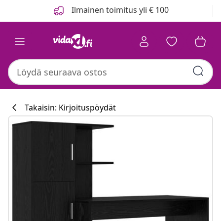
Edellinen
Seuraava
Ilmainen toimitus yli € 100
Takaisin: Kirjoituspöydät
Keittiökokoelm
#sharemevidaxl