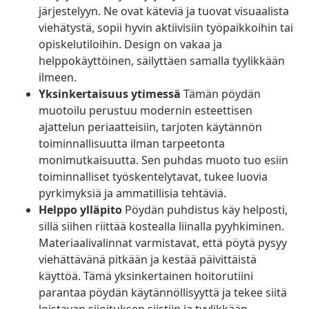
järjestelyyn. Ne ovat käteviä ja tuovat visuaalista
viehätystä, sopii hyvin aktiivisiin työpaikkoihin tai
opiskelutiloihin. Design on vakaa ja
helppokäyttöinen, säilyttäen samalla tyylikkään
ilmeen.
Yksinkertaisuus ytimessä
Tämän pöydän
muotoilu perustuu modernin esteettisen
ajattelun periaatteisiin, tarjoten käytännön
toiminnallisuutta ilman tarpeetonta
monimutkaisuutta. Sen puhdas muoto tuo esiin
toiminnalliset työskentelytavat, tukee luovia
pyrkimyksiä ja ammatillisia tehtäviä.
Helppo ylläpito
Pöydän puhdistus käy helposti,
sillä siihen riittää kostealla liinalla pyyhkiminen.
Materiaalivalinnat varmistavat, että pöytä pysyy
viehättävänä pitkään ja kestää päivittäistä
käyttöä. Tämä yksinkertainen hoitorutiini
parantaa pöydän käytännöllisyyttä ja tekee siitä