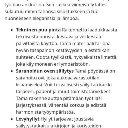
työtilan ankkurina. Sen ruskea viimeistely lähes
sulautuu mihin tahansa sisustukseen ja tuo
huoneeseen eleganssia ja lämpöä.
Tekninen puu pinta
Rakennettu laadukkaasta
teknisestä puusta, kestävä ja voi kestää
päivittäistä käyttöä. Tämä materiaali tarjoaa
hyvän tasapainon kestävyyden ja estetiikan
suhteen. Odota tyylikästä, nykyaikaista ilmettä,
joka käy moneen eri ympäristöön.
Saranoidun oven säilytys
Tämä pöydässä on
saranoitu ovi, joka aukeaa varastotilan
lisäämiseksi. Voit turvallisesti säilyttää kaikki
tarpeesi, paperit ja muut toimistotarvikkeet.
Tämä rakenne auttaa pitämään työtilasi
järjestyksessä, vähentää sotkua ja edistää
harmonista työympäristöä.
Levyhyllyt
Hyllyt tarjoavat joustavia
säilytysratkaisuja kirjojen ja koristeiden