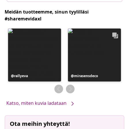
Meidän tuotteemme, sinun tyylilläsi
#sharemevidaxl
Julkaissut
rallyeva
Julkaissut
mirasensdeco
Katso, miten kuvia ladataan
Ota meihin yhteyttä!