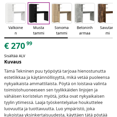
Valkoine
Musta
Sonoma
Betoninh
Savutam
n
tammi
tammi
armaa
mi
99
€
270
Sisältää ALV
Kuvaus
Tämä Tekninen puu työpöytä tarjoaa hienostunutta
estetiikkaa ja käytännöllisyyttä, mikä vetää puoleensa
nykyaikaista ammattilaista. Pöytä on loistava valinta
toimistohuoneeseen sen tyylikkäiden linjojen ja
vähäisen koristelun myötä, jotka ovat nykyaikaisen
tyylin ytimessä. Laaja työskentelyalue houkuttelee
luovuutta ja tuottavuutta. Luo ympäristö, joka
kukoistaa yksinkertaisuudesta, käyttäen tätä pöytää