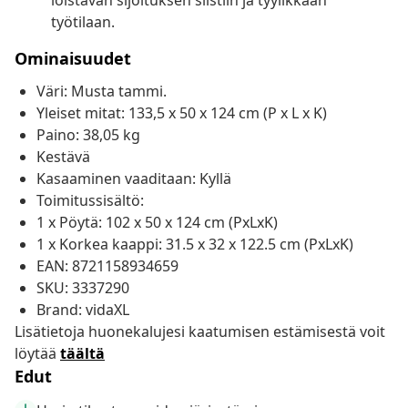
loistavan sijoituksen siistiin ja tyylikkään
työtilaan.
Ominaisuudet
Väri: Musta tammi.
Yleiset mitat: 133,5 x 50 x 124 cm (P x L x K)
Paino: 38,05 kg
Kestävä
Kasaaminen vaaditaan: Kyllä
Toimitussisältö:
1 x Pöytä: 102 x 50 x 124 cm (PxLxK)
1 x Korkea kaappi: 31.5 x 32 x 122.5 cm (PxLxK)
EAN: 8721158934659
SKU: 3337290
Brand: vidaXL
Lisätietoja huonekalujesi kaatumisen estämisestä voit
löytää
täältä
Edut