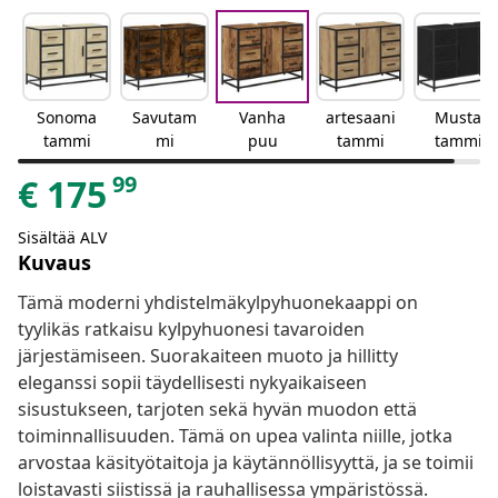
Sonoma
Savutam
Vanha
artesaani
Musta
tammi
mi
puu
tammi
tammi
99
€
175
Sisältää ALV
Kuvaus
Tämä moderni yhdistelmäkylpyhuonekaappi on
tyylikäs ratkaisu kylpyhuonesi tavaroiden
järjestämiseen. Suorakaiteen muoto ja hillitty
eleganssi sopii täydellisesti nykyaikaiseen
sisustukseen, tarjoten sekä hyvän muodon että
toiminnallisuuden. Tämä on upea valinta niille, jotka
arvostaa käsityötaitoja ja käytännöllisyyttä, ja se toimii
loistavasti siistissä ja rauhallisessa ympäristössä.