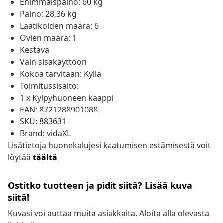
Enimmäispaino: 60 kg
Paino: 28,36 kg
Laatikoiden määrä: 6
Ovien määrä: 1
Kestävä
Vain sisäkäyttöön
Kokoa tarvitaan: Kyllä
Toimitussisältö:
1 x Kylpyhuoneen kaappi
EAN: 8721288901088
SKU: 883631
Brand: vidaXL
Lisätietoja huonekalujesi kaatumisen estämisestä voit
löytää
täältä
Ostitko tuotteen ja pidit siitä? Lisää kuva
siitä!
Kuvasi voi auttaa muita asiakkaita. Aloita alla olevasta