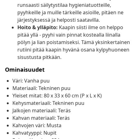
runsaasti säilytystilaa hygieniatuotteille,
pyyhkeille ja muille tärkeille asioille, pitäen ne
järjestyksessä ja helposti saatavilla.
Hoito & ylläpito:
Kaapin siisti ilme on helppo
pitää yllä - pyyhi vain pinnat kostealla liinalla
pölyn ja lian poistamiseksi. Tämä yksinkertainen
rutiini pitää kaapin hyvänä osana kylpyhuoneen
sisustusta pitkään.
Ominaisuudet
Väri: Vanha puu
Materiaali: Tekninen puu
Yleiset mitat: 80 x 33 x 60 cm (P x L x K)
Kehysmateriaali: Tekninen puu
Jalkojen materiaali: Teräs
Kahvan materiaali: Teräs
Kahvojen väri: Musta
Kahvatyyppi: Nupit