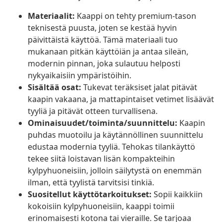
Materiaalit:
Kaappi on tehty premium-tason
teknisestä puusta, joten se kestää hyvin
päivittäistä käyttöä. Tämä materiaali tuo
mukanaan pitkän käyttöiän ja antaa sileän,
modernin pinnan, joka sulautuu helposti
nykyaikaisiin ympäristöihin.
Sisältää osat:
Tukevat teräksiset jalat pitävät
kaapin vakaana, ja mattapintaiset vetimet lisäävät
tyyliä ja pitävät otteen turvallisena.
Ominaisuudet/toiminta/suunnittelu:
Kaapin
puhdas muotoilu ja käytännöllinen suunnittelu
edustaa modernia tyyliä. Tehokas tilankäyttö
tekee siitä loistavan lisän kompakteihin
kylpyhuoneisiin, jolloin säilytystä on enemmän
ilman, että tyylistä tarvitsisi tinkiä.
Suositellut käyttötarkoitukset:
Sopii kaikkiin
kokoisiin kylpyhuoneisiin, kaappi toimii
erinomaisesti kotona tai vieraille. Se tarjoaa