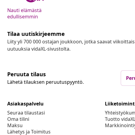
Nauti elämästä
edullisemmin
Tilaa uutiskirjeemme
Liity yli 700 000 ostajan joukkoon, jotka saavat viikoittais
uutuuksia vidaXL-sivustolta.
Peruuta tilaus
Per
Lähetä tilauksen peruutuspyyntö.
Asiakaspalvelu
Liiketoimin
Seuraa tilaustasi
Yhteistyöku
Oma tilini
Tuotto vidaX
Maksu
Markkinointi
Lähetys ja Toimitus