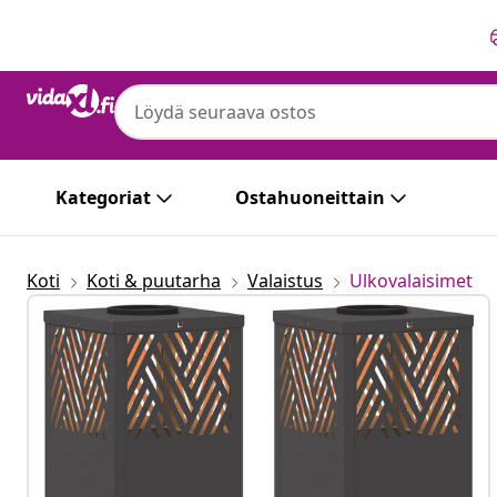
Edellinen
Seuraava
Kategoriat
Ostahuoneittain
Koti
Koti & puutarha
Valaistus
Ulkovalaisimet