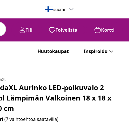
suomi
Tili
Toivelista
Kortti
Huutokaupat
Inspiroidu
daXL
idaXL Aurinko LED-polkuvalo 2
pl Lämpimän Valkoinen 18 x 18 x
0 cm
ri
(7 vaihtoehtoa saatavilla)