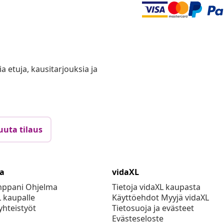
ia etuja, kausitarjouksia ja
uuta tilaus
ta
vidaXL
mppani Ohjelma
Tietoja vidaXL kaupasta
L kaupalle
Käyttöehdot Myyjä vidaXL
yhteistyöt
Tietosuoja ja evästeet
Evästeseloste