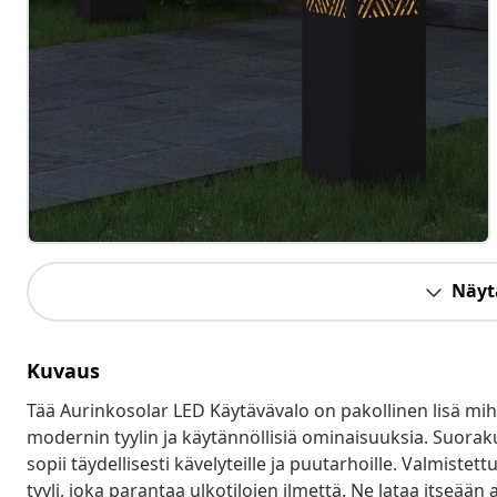
Näytä
Kuvaus
Tää Aurinkosolar LED Käytävävalo on pakollinen lisä mihi
modernin tyylin ja käytännöllisiä ominaisuuksia. Suora
sopii täydellisesti kävelyteille ja puutarhoille. Valmiste
tyyli, joka parantaa ulkotilojen ilmettä. Ne lataa itseään 