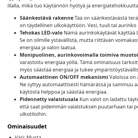
illalla, mikä tuo käytännön hyötyä ja energiatehokkuutta k
Säänkestävä rakenne
Tää on säänkestävästä teräks
on täydellinen ulkokäyttöön. Vesi, tuuli tai aurinko 
Tehokas LED-valo
Nämä aurinkokäytävät käyttää LE
Se on silmille ystävällistä, mutta riittävän voimak
energiaa ja valon laatua.
Monipuolinen, aurinkovoimalla toimiva muotoi
varastoitu energiaa yöllä. Tämä ominaisuus tarkoitt
myös säästää energiaa ja tukee ympäristöystävällisi
Automaattinen ON/OFF mekanismi
Valoissa on 
Ne syttyy automaattisesti hämärässä ja sammuu aa
käytöstä helppoa ja säästää energiaa.
Pidennetty valaistusala
Kun valot on ladattu täyte
että saat pidemmän valaistuksen puutarhaan tai polu
ulkotiloihin.
Ominaisuudet
Väri: Musta