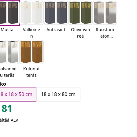
Musta
Valkoine
Antrasiitt
Oliivinvih
Ruostum
n
i
reä
aton
teräs
alvanoit
Kulunut
u teräs
teräs
ko
18 x 18 x 50 cm
18 x 18 x 80 cm
81
ältää ALV