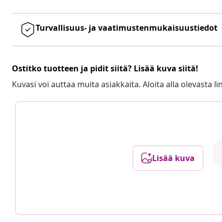
Turvallisuus- ja vaatimustenmukaisuustiedot
Ostitko tuotteen ja pidit siitä? Lisää kuva siitä!
Kuvasi voi auttaa muita asiakkaita. Aloita alla olevasta lin
Lisää kuva