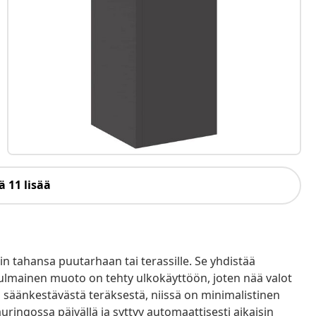
 11 lisää
n tahansa puutarhaan tai terassille. Se yhdistää
kulmainen muoto on tehty ulkokäyttöön, joten nää valot
ttu säänkestävästä teräksestä, niissä on minimalistinen
auringossa päivällä ja syttyy automaattisesti aikaisin