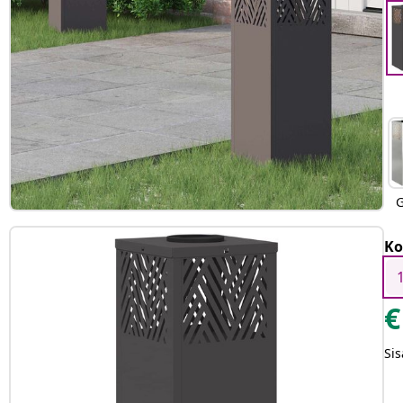
G
Ko
€
Sis