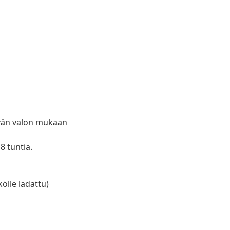
ivän valon mukaan
8 tuntia.
kölle ladattu)