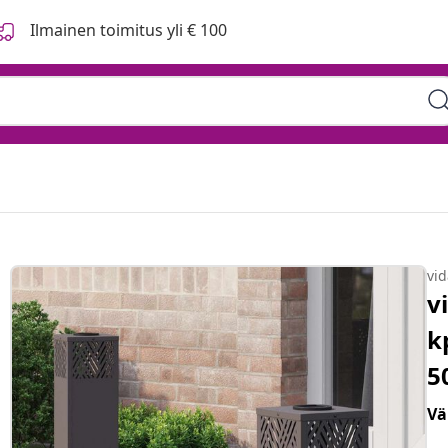
Ilmainen toimitus yli € 100
vi
v
k
5
Vä