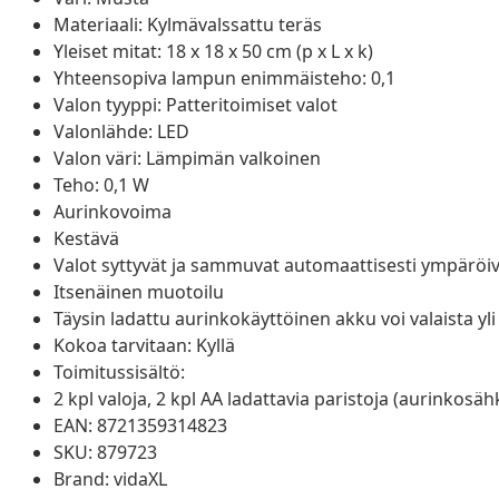
Materiaali: Kylmävalssattu teräs
Yleiset mitat: 18 x 18 x 50 cm (p x L x k)
Yhteensopiva lampun enimmäisteho: 0,1
Valon tyyppi: Patteritoimiset valot
Valonlähde: LED
Valon väri: Lämpimän valkoinen
Teho: 0,1 W
Aurinkovoima
Kestävä
Valot syttyvät ja sammuvat automaattisesti ympärö
Itsenäinen muotoilu
Täysin ladattu aurinkokäyttöinen akku voi valaista yli 
Kokoa tarvitaan: Kyllä
Toimitussisältö:
2 kpl valoja, 2 kpl AA ladattavia paristoja (aurinkosäh
EAN: 8721359314823
SKU: 879723
Brand: vidaXL