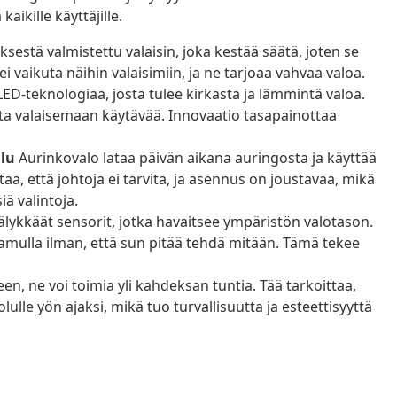
aikille käyttäjille.
estä valmistettu valaisin, joka kestää säätä, joten se
ei vaikuta näihin valaisimiin, ja ne tarjoaa vahvaa valoa.
D-teknologiaa, josta tulee kirkasta ja lämmintä valoa.
asta valaisemaan käytävää. Innovaatio tasapainottaa
lu
Aurinkovalo lataa päivän aikana auringosta ja käyttää
aa, että johtoja ei tarvita, ja asennus on joustavaa, mikä
ä valintoja.
älykkäät sensorit, jotka havaitsee ympäristön valotason.
mulla ilman, että sun pitää tehdä mitään. Tämä tekee
en, ne voi toimia yli kahdeksan tuntia. Tää tarkoittaa,
lle yön ajaksi, mikä tuo turvallisuutta ja esteettisyyttä