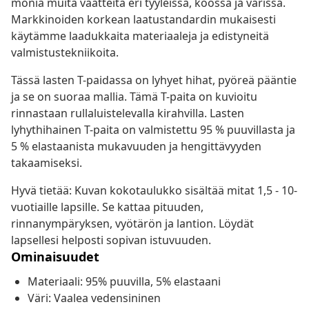
monia muita vaatteita eri tyyleissä, koossa ja värissä.
Markkinoiden korkean laatustandardin mukaisesti
käytämme laadukkaita materiaaleja ja edistyneitä
valmistustekniikoita.
Tässä lasten T-paidassa on lyhyet hihat, pyöreä pääntie
ja se on suoraa mallia. Tämä T-paita on kuvioitu
rinnastaan rullaluistelevalla kirahvilla. Lasten
lyhythihainen T-paita on valmistettu 95 % puuvillasta ja
5 % elastaanista mukavuuden ja hengittävyyden
takaamiseksi.
Hyvä tietää: Kuvan kokotaulukko sisältää mitat 1,5 - 10-
vuotiaille lapsille. Se kattaa pituuden,
rinnanympäryksen, vyötärön ja lantion. Löydät
lapsellesi helposti sopivan istuvuuden.
Ominaisuudet
Materiaali: 95% puuvilla, 5% elastaani
Väri: Vaalea vedensininen