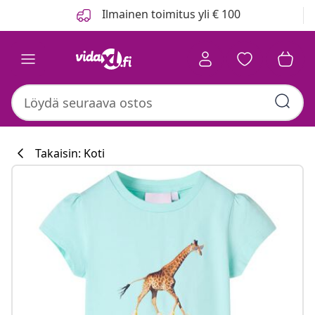
Edellinen
Seuraava
Ilmainen toimitus yli € 100
Takaisin: Koti
Keittiökokoelm
#sharemevidaxl