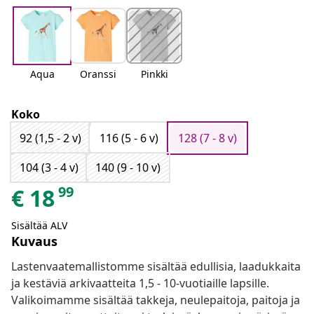
Aqua
Oranssi
Pinkki
Koko
92 (1,5 - 2 v)
116 (5 - 6 v)
128 (7 - 8 v)
104 (3 - 4 v)
140 (9 - 10 v)
99
€
18
Sisältää ALV
Kuvaus
Lastenvaatemallistomme sisältää edullisia, laadukkaita
ja kestäviä arkivaatteita 1,5 - 10-vuotiaille lapsille.
Valikoimamme sisältää takkeja, neulepaitoja, paitoja ja