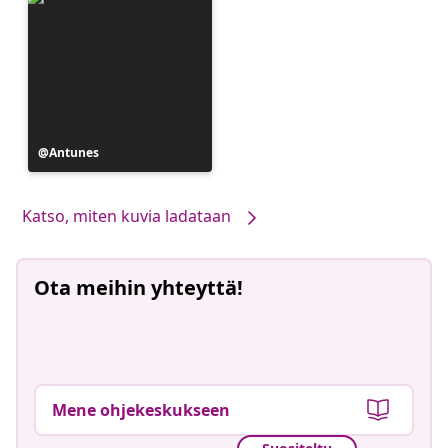
Julkaissut
Antunes
Katso, miten kuvia ladataan
Ota meihin yhteyttä!
Mene ohjekeskukseen