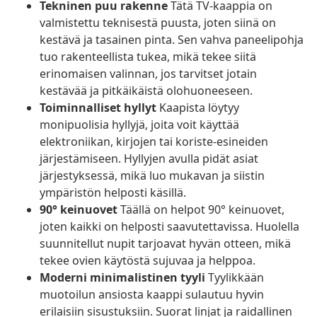
Tekninen puu rakenne
Tätä TV-kaappia on
valmistettu teknisestä puusta, joten siinä on
kestävä ja tasainen pinta. Sen vahva paneelipohja
tuo rakenteellista tukea, mikä tekee siitä
erinomaisen valinnan, jos tarvitset jotain
kestävää ja pitkäikäistä olohuoneeseen.
Toiminnalliset hyllyt
Kaapista löytyy
monipuolisia hyllyjä, joita voit käyttää
elektroniikan, kirjojen tai koriste-esineiden
järjestämiseen. Hyllyjen avulla pidät asiat
järjestyksessä, mikä luo mukavan ja siistin
ympäristön helposti käsillä.
90° keinuovet
Täällä on helpot 90° keinuovet,
joten kaikki on helposti saavutettavissa. Huolella
suunnitellut nupit tarjoavat hyvän otteen, mikä
tekee ovien käytöstä sujuvaa ja helppoa.
Moderni minimalistinen tyyli
Tyylikkään
muotoilun ansiosta kaappi sulautuu hyvin
erilaisiin sisustuksiin. Suorat linjat ja raidallinen