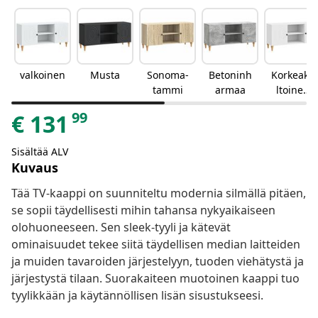
valkoinen
Musta
Sonoma-
Betoninh
Korkeakii
tammi
armaa
ltoinen
valkoinen
99
€
131
Sisältää ALV
Kuvaus
Tää TV-kaappi on suunniteltu modernia silmällä pitäen,
se sopii täydellisesti mihin tahansa nykyaikaiseen
olohuoneeseen. Sen sleek-tyyli ja kätevät
ominaisuudet tekee siitä täydellisen median laitteiden
ja muiden tavaroiden järjestelyyn, tuoden viehätystä ja
järjestystä tilaan. Suorakaiteen muotoinen kaappi tuo
tyylikkään ja käytännöllisen lisän sisustukseesi.