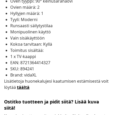
Oven tyyppi: 90° keinusaranaovi
Ovien määrä: 2
Hyllyjen määrä: 1
Tyyli: Moderni
Runsaasti säilytystilaa
Monipuolinen käyttö
Vain sisäkäyttöön
Kokoa tarvitaan: Kyllä
Toimitus sisältää:
1 x TV-kaappi
EAN: 8721364414327
SKU: 894241
Brand: vidaXL
Lisätietoja huonekalujesi kaatumisen estämisestä voit
löytää
täältä
Ostitko tuotteen ja pidit siitä? Lisää kuva
siitä!