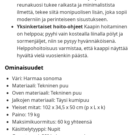
reunakuosi tukee raikasta ja minimalistista
ilmettä, tekee siitä monipuolisen lisän, joka sopii
moderniin ja perinteiseen sisustukseen.
Yksinkertaiset hoito-ohjeet
Kaapin hoitaminen
on helppoa; pyyhi vain kostealla liinalla pölyt ja
sormenjäljet, niin se pysyy hyvännäköisenä.
Helppohoitoisuus varmistaa, että kaappi näyttää
hyvältä vielä vuosienkin päästä.
Ominaisuudet
Väri: Harmaa sonoma
Materiaali: Tekninen puu
Oven materiaali: Tekninen puu
Jalkojen materiaali: Täysi kumipuu
Yleiset mitat: 102 x 34,5 x 50 cm (p x L x k)
Paino: 19 kg
Maksimikuormitus: 60 kg yhteensä
Käsittelytyyppi: Nupit