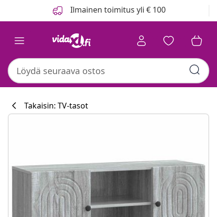
Edellinen
Seuraava
Ilmainen toimitus yli € 100
Takaisin: TV-tasot
Keittiökokoelm
#sharemevidaxl