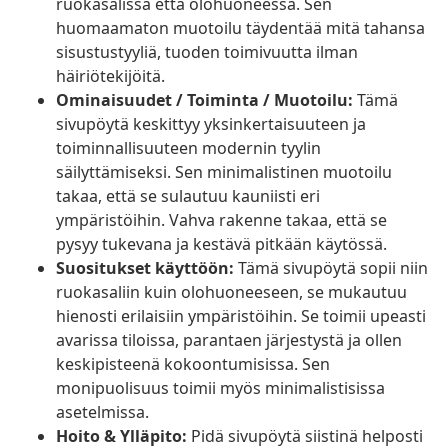
ruokasalissa että olohuoneessa. Sen
huomaamaton muotoilu täydentää mitä tahansa
sisustustyyliä, tuoden toimivuutta ilman
häiriötekijöitä.
Ominaisuudet / Toiminta / Muotoilu:
Tämä
sivupöytä keskittyy yksinkertaisuuteen ja
toiminnallisuuteen modernin tyylin
säilyttämiseksi. Sen minimalistinen muotoilu
takaa, että se sulautuu kauniisti eri
ympäristöihin. Vahva rakenne takaa, että se
pysyy tukevana ja kestävä pitkään käytössä.
Suositukset käyttöön:
Tämä sivupöytä sopii niin
ruokasaliin kuin olohuoneeseen, se mukautuu
hienosti erilaisiin ympäristöihin. Se toimii upeasti
avarissa tiloissa, parantaen järjestystä ja ollen
keskipisteenä kokoontumisissa. Sen
monipuolisuus toimii myös minimalistisissa
asetelmissa.
Hoito & Ylläpito:
Pidä sivupöytä siistinä helposti