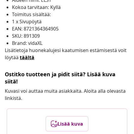
Alueen nimi: ELST
Kokoa tarvitaan: Kyllä
Toimitus sisältää:
1 x Sivupöytä
EAN: 8721364364905
SKU: 891309
Brand: vidaXL
Lisätietoja huonekalujesi kaatumisen estämisestä voit
löytää
täältä
Ostitko tuotteen ja pidit siitä? Lisää kuva
siitä!
Kuvasi voi auttaa muita asiakkaita. Aloita alla olevasta
linkistä.
Lisää kuva