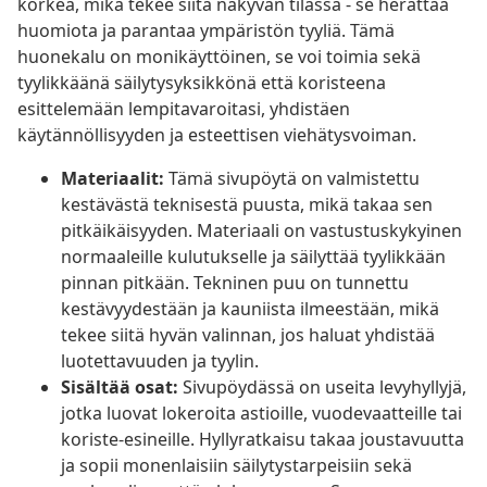
korkea, mikä tekee siitä näkyvän tilassa - se herättää
huomiota ja parantaa ympäristön tyyliä. Tämä
huonekalu on monikäyttöinen, se voi toimia sekä
tyylikkäänä säilytysyksikkönä että koristeena
esittelemään lempitavaroitasi, yhdistäen
käytännöllisyyden ja esteettisen viehätysvoiman.
Materiaalit:
Tämä sivupöytä on valmistettu
kestävästä teknisestä puusta, mikä takaa sen
pitkäikäisyyden. Materiaali on vastustuskykyinen
normaaleille kulutukselle ja säilyttää tyylikkään
pinnan pitkään. Tekninen puu on tunnettu
kestävyydestään ja kauniista ilmeestään, mikä
tekee siitä hyvän valinnan, jos haluat yhdistää
luotettavuuden ja tyylin.
Sisältää osat:
Sivupöydässä on useita levyhyllyjä,
jotka luovat lokeroita astioille, vuodevaatteille tai
koriste-esineille. Hyllyratkaisu takaa joustavuutta
ja sopii monenlaisiin säilytystarpeisiin sekä