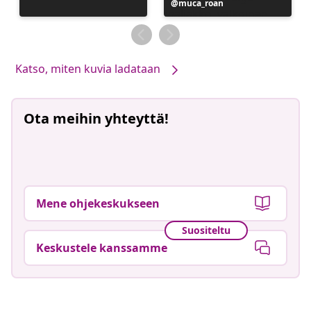
Julkaissut
muca_roan
Katso, miten kuvia ladataan
Ota meihin yhteyttä!
Mene ohjekeskukseen
Suositeltu
Keskustele kanssamme