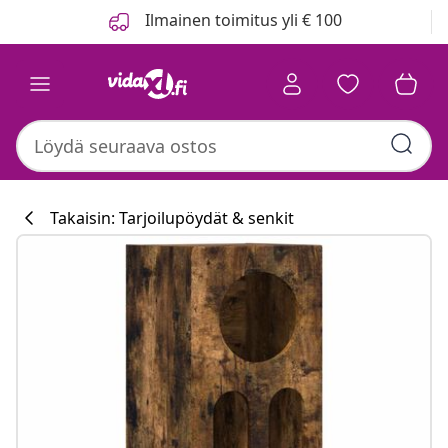
Edellinen
Seuraava
Ilmainen toimitus yli € 100
Takaisin: Tarjoilupöydät & senkit
Keittiökokoelm
#sharemevidaxl