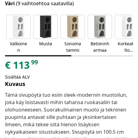
Väri
(9 vaihtoehtoa saatavilla)
Valkoine
Musta
Sonoma
Betoninh
Korkeakii
n
tammi
armaa
lto
valkoinen
99
€
113
Sisältää ALV
Kuvaus
Tämä sivupöytä tuo esiin sleek-modernin muotoilun,
joka käy loistavasti mihin tahansa ruokasaliin tai
olohuoneeseen. Suorakulmainen muoto ja tekninen
puupinta antavat sille puhtaan ja yksinkertaisen
ilmeen, mikä tekee siitä hienon lisäyksen
nykyaikaiseen sisustukseen. Sivupöytä on 100.5 cm