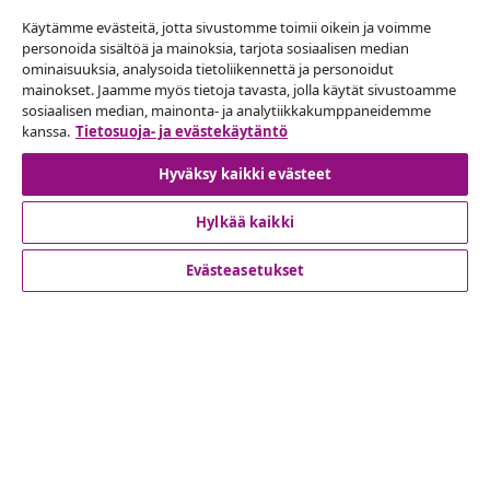
Käytämme evästeitä, jotta sivustomme toimii oikein ja voimme
personoida sisältöä ja mainoksia, tarjota sosiaalisen median
ominaisuuksia, analysoida tietoliikennettä ja personoidut
mainokset. Jaamme myös tietoja tavasta, jolla käytät sivustoamme
Peruuta tilaus
sosiaalisen median, mainonta- ja analytiikkakumppaneidemme
Lähetä tilauksen peruutuspyyntö.
kanssa.
Tietosuoja- ja evästekäytäntö
Hyväksy kaikki evästeet
Peruuta tilaus
Hylkää kaikki
Evästeasetukset
Asiakaspalvelu
Liiketoiminta
vidaXL
Löydä lisää