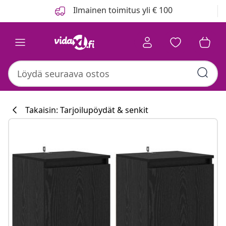
Edellinen
Seuraava
Ilmainen toimitus yli € 100
Takaisin: Tarjoilupöydät & senkit
Keittiökokoelm
#sharemevidaxl