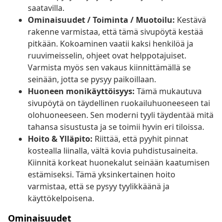
saatavilla.
Ominaisuudet / Toiminta / Muotoilu:
Kestävä
rakenne varmistaa, että tämä sivupöytä kestää
pitkään. Kokoaminen vaatii kaksi henkilöä ja
ruuvimeisselin, ohjeet ovat helppotajuiset.
Varmista myös sen vakaus kiinnittämällä se
seinään, jotta se pysyy paikoillaan.
Huoneen monikäyttöisyys:
Tämä mukautuva
sivupöytä on täydellinen ruokailuhuoneeseen tai
olohuoneeseen. Sen moderni tyyli täydentää mitä
tahansa sisustusta ja se toimii hyvin eri tiloissa.
Hoito & Ylläpito:
Riittää, että pyyhit pinnat
kostealla liinalla, vältä kovia puhdistusaineita.
Kiinnitä korkeat huonekalut seinään kaatumisen
estämiseksi. Tämä yksinkertainen hoito
varmistaa, että se pysyy tyylikkäänä ja
käyttökelpoisena.
Ominaisuudet