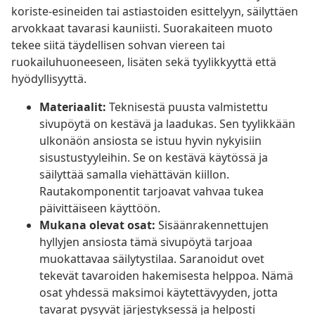
koriste-esineiden tai astiastoiden esittelyyn, säilyttäen
arvokkaat tavarasi kauniisti. Suorakaiteen muoto
tekee siitä täydellisen sohvan viereen tai
ruokailuhuoneeseen, lisäten sekä tyylikkyyttä että
hyödyllisyyttä.
Materiaalit:
Teknisestä puusta valmistettu
sivupöytä on kestävä ja laadukas. Sen tyylikkään
ulkonäön ansiosta se istuu hyvin nykyisiin
sisustustyyleihin. Se on kestävä käytössä ja
säilyttää samalla viehättävän kiillon.
Rautakomponentit tarjoavat vahvaa tukea
päivittäiseen käyttöön.
Mukana olevat osat:
Sisäänrakennettujen
hyllyjen ansiosta tämä sivupöytä tarjoaa
muokattavaa säilytystilaa. Saranoidut ovet
tekevät tavaroiden hakemisesta helppoa. Nämä
osat yhdessä maksimoi käytettävyyden, jotta
tavarat pysyvät järjestyksessä ja helposti