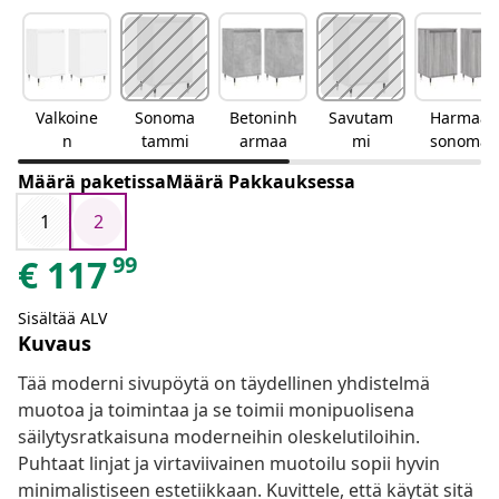
Valkoine
Sonoma
Betoninh
Savutam
Harmaa
n
tammi
armaa
mi
sonoma
Määrä paketissaMäärä Pakkauksessa
1
2
99
€
117
Sisältää ALV
Kuvaus
Tää moderni sivupöytä on täydellinen yhdistelmä
muotoa ja toimintaa ja se toimii monipuolisena
säilytysratkaisuna moderneihin oleskelutiloihin.
Puhtaat linjat ja virtaviivainen muotoilu sopii hyvin
minimalistiseen estetiikkaan. Kuvittele, että käytät sitä