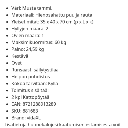
Väri: Musta tammi.
Materiaali: Hienosahattu puu ja rauta
Yleiset mitat: 35 x 40 x 70 cm (p x L x k)
Hyllyjen määrä: 2
Ovien määrä: 1
Maksimikuormitus: 60 kg
Paino: 24,59 kg
Kestävä
Ovet
Runsaasti säilytystilaa
Helppo puhdistus
Kokoa tarvitaan: Kyllä
Toimitus sisältää:
2 kpl Kattopöytää
EAN: 8721288913289
SKU: 881683
Brand: vidaXL
Lisätietoja huonekalujesi kaatumisen estämisestä voit