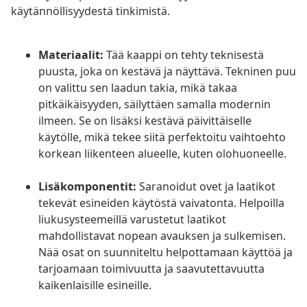
käytännöllisyydestä tinkimistä.
Materiaalit:
Tää kaappi on tehty teknisestä
puusta, joka on kestävä ja näyttävä. Tekninen puu
on valittu sen laadun takia, mikä takaa
pitkäikäisyyden, säilyttäen samalla modernin
ilmeen. Se on lisäksi kestävä päivittäiselle
käytölle, mikä tekee siitä perfektoitu vaihtoehto
korkean liikenteen alueelle, kuten olohuoneelle.
Lisäkomponentit:
Saranoidut ovet ja laatikot
tekevät esineiden käytöstä vaivatonta. Helpoilla
liukusysteemeillä varustetut laatikot
mahdollistavat nopean avauksen ja sulkemisen.
Nää osat on suunniteltu helpottamaan käyttöä ja
tarjoamaan toimivuutta ja saavutettavuutta
kaikenlaisille esineille.