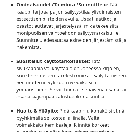
Ominaisuudet /Toiminta /Suunnittelu:
Tää
kaappi tarjoaa paljon säilytystilaa ylivoimaisten
esteettisen piirteiden avulla. Useat laatikot ja
osastot auttavat järjestelyssä, mikä tekee siitä
monipuolisen vaihtoehdon säilytysratkaisuille.
Suunnittelu edesauttaa esineiden järjestämistä ja
hakemista.
Suositellut käyttötarkoitukset:
Tätä
sivukaappia voi käyttää olohuoneessa kirjojen,
koriste-esineiden tai elektroniikan säilyttämiseen.
Sen moderni tyyli sopii nykyaikaisiin
ympäristöihin. Se voi toimia itsenäisenä osana tai
osana laajempaa kalustekokonaisuutta.
Huolto & Ylläpito:
Pidä kaapin ulkonäkö siistinä
pyyhkimällä se kostealla liinalla. Vältä
voimakkaita kemikaaleja. Kiinnitä korkeat