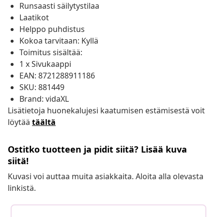
Runsaasti säilytystilaa
Laatikot
Helppo puhdistus
Kokoa tarvitaan: Kyllä
Toimitus sisältää:
1 x Sivukaappi
EAN: 8721288911186
SKU: 881449
Brand: vidaXL
Lisätietoja huonekalujesi kaatumisen estämisestä voit
löytää
täältä
Ostitko tuotteen ja pidit siitä? Lisää kuva
siitä!
Kuvasi voi auttaa muita asiakkaita. Aloita alla olevasta
linkistä.