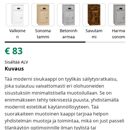
Valkoine
Sonoma
Betoninh
Savutam
Harmaa
n
tammi
armaa
mi
sonoma
€
83
Sisältää ALV
Kuvaus
Tää moderni sivukaappi on tyylikäs säilytysratkaisu,
joka sulautuu vaivattomasti eri olohuoneiden
sisustuksiin minimalistisella muotoilullaan. Se on
enimmäkseen tehty teknisestä puusta, yhdistämällä
modernit estetiikat käytännöllisyyteen. Tää
suorakaiteen muotoinen kaappi tarjoaa helpon
yhdistelmän muotoja ja toimintaa, mikä on just passeli
tilankäytön optimoinnille ilman tyylistä tai