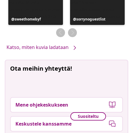
Julkaissut
sweethomebyf
Julkaissut
sorrynoguestlist
Katso, miten kuvia ladataan
Ota meihin yhteyttä!
Mene ohjekeskukseen
Suositeltu
Keskustele kanssamme