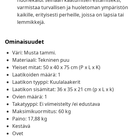
huonekalut seinään kaatumisen estämiseksi,
varmistaa turvallisen ja huoletoman ympäristön
kaikille, erityisesti perheille, joissa on lapsia tai
lemmikkejä.
Ominaisuudet
Väri: Musta tammi.
Materiaali: Tekninen puu
Yleiset mitat: 50 x 40 x 75 cm (P x L x K)
Laatikoiden määrä: 1
Laatikon tyyppi: Kuulalaakerit
Laatikon sisämitat: 36 x 35 x 21 cm (p x L x k)
Ovien määrä: 1
Takatyyppi: Ei viimeistelty /ei edustava
Maksimikuormitus: 60 kg
Paino: 17,88 kg
Kestävä
Ovet