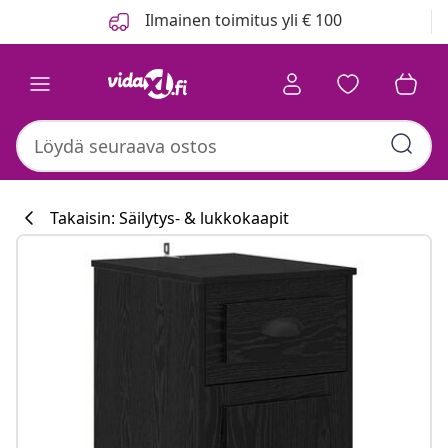
Edellinen
Seuraava
Ilmainen toimitus yli € 100
Takaisin: Säilytys- & lukkokaapit
Keittiökokoelm
#sharemevidaxl