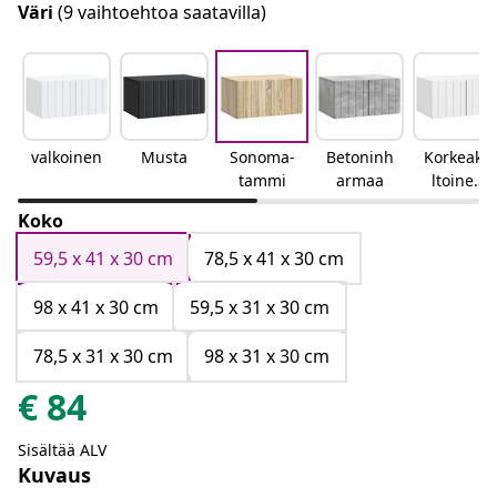
Väri
(9 vaihtoehtoa saatavilla)
valkoinen
Musta
Sonoma-
Betoninh
Korkeakii
tammi
armaa
ltoinen
valkoinen
Koko
59,5 x 41 x 30 cm
78,5 x 41 x 30 cm
98 x 41 x 30 cm
59,5 x 31 x 30 cm
78,5 x 31 x 30 cm
98 x 31 x 30 cm
€
84
Sisältää ALV
Kuvaus