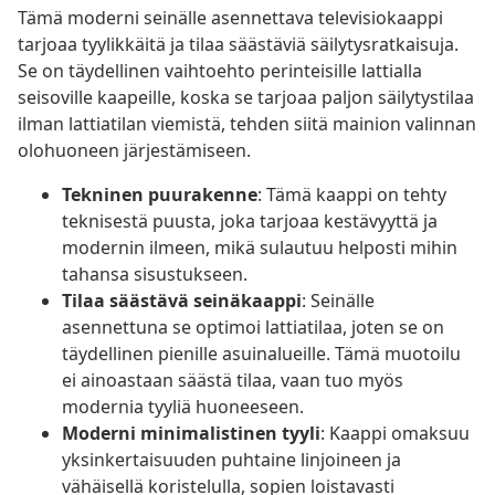
Tämä moderni seinälle asennettava televisiokaappi
tarjoaa tyylikkäitä ja tilaa säästäviä säilytysratkaisuja.
Se on täydellinen vaihtoehto perinteisille lattialla
seisoville kaapeille, koska se tarjoaa paljon säilytystilaa
ilman lattiatilan viemistä, tehden siitä mainion valinnan
olohuoneen järjestämiseen.
Tekninen puurakenne
: Tämä kaappi on tehty
teknisestä puusta, joka tarjoaa kestävyyttä ja
modernin ilmeen, mikä sulautuu helposti mihin
tahansa sisustukseen.
Tilaa säästävä seinäkaappi
: Seinälle
asennettuna se optimoi lattiatilaa, joten se on
täydellinen pienille asuinalueille. Tämä muotoilu
ei ainoastaan säästä tilaa, vaan tuo myös
modernia tyyliä huoneeseen.
Moderni minimalistinen tyyli
: Kaappi omaksuu
yksinkertaisuuden puhtaine linjoineen ja
vähäisellä koristelulla, sopien loistavasti