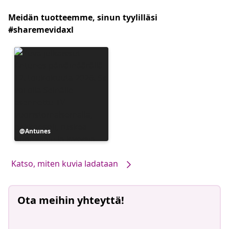
Meidän tuotteemme, sinun tyylilläsi
#sharemevidaxl
Julkaissut
Antunes
Katso, miten kuvia ladataan
Ota meihin yhteyttä!