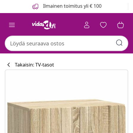
Edellinen
Seuraava
Ilmainen toimitus yli € 100
Takaisin: TV-tasot
Keittiökokoelm
#sharemevidaxl