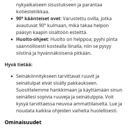
nykyaikaiseen sisustukseen ja parantaa
kotiestetiikkaa.
90° käänteiset ovet
: Varustettu ovilla, jotka
avautuvat 90° kulmaan, mikä takaa helpon
pääsyn kaapin sisältöön esteittä.
Huolto-ohjeet
: Huolto on helppoa; pyyhi pinta
säännöllisesti kostealla liinalla, niin se pysyy
siistinä ja hyvännäköisenä pitkään.
Hyvä tietää:
Seinäkiinnitykseen tarvittavat ruuvit ja
seinätulpat eivät sisälly pakkaukseen.
Suosittelemme hankkimaan ja käyttämään sinun
seinällesi sopivia ruuveja ja seinätulppia. Voit
kysyä tarvittaessa neuvoa ammattilaiselta. Lue ja
noudata kaikkia ohjeiden vaiheita huolellisesti.
Ominaisuudet