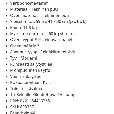
Väri: Sonoma-tammi
Materiaali: Tekninen puu
Oven materiaali: Tekninen puu
Yleiset mitat: 59,5 x 41 x 30 cm (p x L x k)
Paino: 11,9 kg
Maksimikuormitus: 60 kg yhteensä
Oven tyyppi: 90° keinusaranaovi
Ovien määrä: 2
Asennustyyppi: Seinäkiinnitettävä
Tyyli: Moderni
Runsaasti säilytystilaa
Monipuolinen käyttö
Vain sisäkäyttöön
Kokoa tarvitaan: Kyllä
Toimitus sisältää:
1 x Seinälle Kiinnitettävä TV-kaappi
EAN: 8721364433366
SKU: 898337
Brand: vidaXL