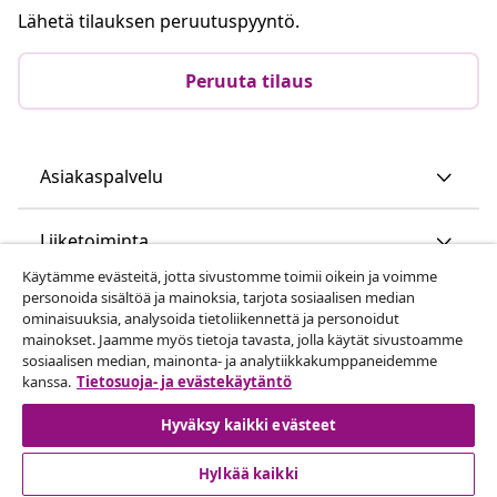
Lähetä tilauksen peruutuspyyntö.
Peruuta tilaus
Asiakaspalvelu
Liiketoiminta
Käytämme evästeitä, jotta sivustomme toimii oikein ja voimme
personoida sisältöä ja mainoksia, tarjota sosiaalisen median
vidaXL
ominaisuuksia, analysoida tietoliikennettä ja personoidut
mainokset. Jaamme myös tietoja tavasta, jolla käytät sivustoamme
sosiaalisen median, mainonta- ja analytiikkakumppaneidemme
Löydä lisää
kanssa.
Tietosuoja- ja evästekäytäntö
Hyväksy kaikki evästeet
Hylkää kaikki