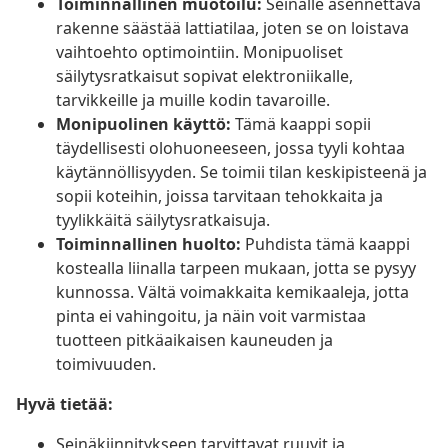
Toiminnallinen muotoilu:
Seinälle asennettava
rakenne säästää lattiatilaa, joten se on loistava
vaihtoehto optimointiin. Monipuoliset
säilytysratkaisut sopivat elektroniikalle,
tarvikkeille ja muille kodin tavaroille.
Monipuolinen käyttö:
Tämä kaappi sopii
täydellisesti olohuoneeseen, jossa tyyli kohtaa
käytännöllisyyden. Se toimii tilan keskipisteenä ja
sopii koteihin, joissa tarvitaan tehokkaita ja
tyylikkäitä säilytysratkaisuja.
Toiminnallinen huolto:
Puhdista tämä kaappi
kostealla liinalla tarpeen mukaan, jotta se pysyy
kunnossa. Vältä voimakkaita kemikaaleja, jotta
pinta ei vahingoitu, ja näin voit varmistaa
tuotteen pitkäaikaisen kauneuden ja
toimivuuden.
Hyvä tietää:
Seinäkiinnitykseen tarvittavat ruuvit ja