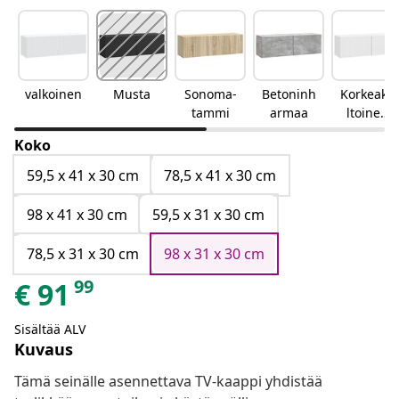
valkoinen
Musta
Sonoma-
Betoninh
Korkeakii
tammi
armaa
ltoinen
valkoinen
Koko
59,5 x 41 x 30 cm
78,5 x 41 x 30 cm
98 x 41 x 30 cm
59,5 x 31 x 30 cm
78,5 x 31 x 30 cm
98 x 31 x 30 cm
99
€
91
Sisältää ALV
Kuvaus
Tämä seinälle asennettava TV-kaappi yhdistää