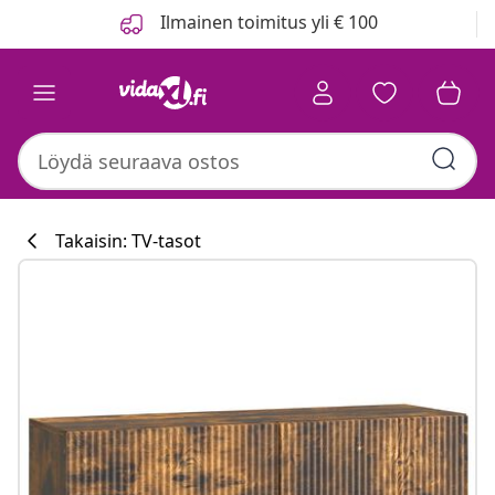
Edellinen
Seuraava
Ilmainen toimitus yli € 100
Takaisin: TV-tasot
Keittiökokoelm
#sharemevidaxl