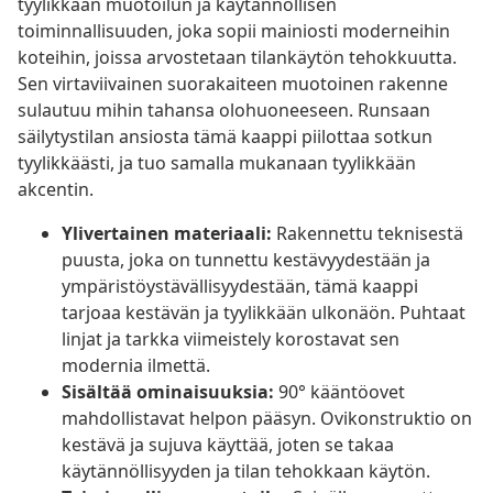
tyylikkään muotoilun ja käytännöllisen
toiminnallisuuden, joka sopii mainiosti moderneihin
koteihin, joissa arvostetaan tilankäytön tehokkuutta.
Sen virtaviivainen suorakaiteen muotoinen rakenne
sulautuu mihin tahansa olohuoneeseen. Runsaan
säilytystilan ansiosta tämä kaappi piilottaa sotkun
tyylikkäästi, ja tuo samalla mukanaan tyylikkään
akcentin.
Ylivertainen materiaali:
Rakennettu teknisestä
puusta, joka on tunnettu kestävyydestään ja
ympäristöystävällisyydestään, tämä kaappi
tarjoaa kestävän ja tyylikkään ulkonäön. Puhtaat
linjat ja tarkka viimeistely korostavat sen
modernia ilmettä.
Sisältää ominaisuuksia:
90° kääntöovet
mahdollistavat helpon pääsyn. Ovikonstruktio on
kestävä ja sujuva käyttää, joten se takaa
käytännöllisyyden ja tilan tehokkaan käytön.