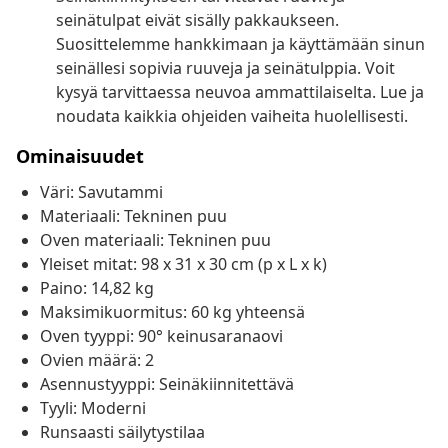
seinätulpat eivät sisälly pakkaukseen.
Suosittelemme hankkimaan ja käyttämään sinun
seinällesi sopivia ruuveja ja seinätulppia. Voit
kysyä tarvittaessa neuvoa ammattilaiselta. Lue ja
noudata kaikkia ohjeiden vaiheita huolellisesti.
Ominaisuudet
Väri: Savutammi
Materiaali: Tekninen puu
Oven materiaali: Tekninen puu
Yleiset mitat: 98 x 31 x 30 cm (p x L x k)
Paino: 14,82 kg
Maksimikuormitus: 60 kg yhteensä
Oven tyyppi: 90° keinusaranaovi
Ovien määrä: 2
Asennustyyppi: Seinäkiinnitettävä
Tyyli: Moderni
Runsaasti säilytystilaa