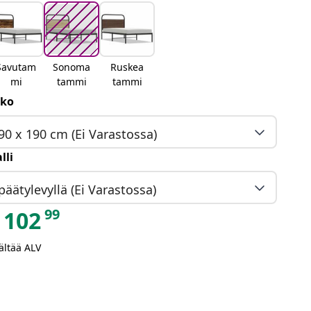
Savutam
Sonoma
Ruskea
mi
tammi
tammi
ko
90 x 190 cm (Ei Varastossa)
lli
päätylevyllä (Ei Varastossa)
99
102
ältää ALV