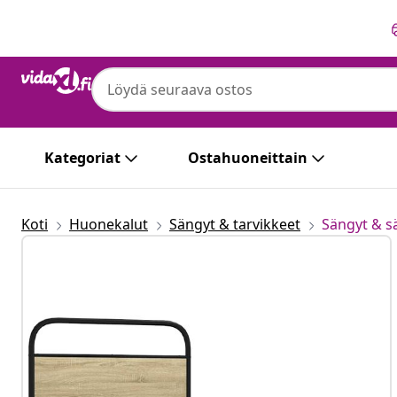
Edellinen
Seuraava
vidaXL
vidaXL Sängynrunko ilman patjaa 90x19
tekninen puu
Kategoriat
Ostahuoneittain
Koti
Huonekalut
Sängyt & tarvikkeet
Sängyt & 