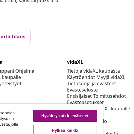
ia etuja, kausitarjouksia ja
uuta tilaus
ta
vidaXL
mppani Ohjelma
Tietoja vidaXL kaupasta
L kaupalle
Käyttöehdot Myyjä vidaXL
yhteistyöt
Tietosuoja ja evästeet
Evästeseloste
Ensisijaiset Toimitusehdot
Evästeasetukset
Työskentele vidaXL kaupalle
rsonoida
Turvallisuus
Hyväksy kaikki evästeet
alysoida
EU Vastuuhenkilö
asta, jolla
EPR-politiikan
Hylkää kaikki
Saavutettavuusseloste