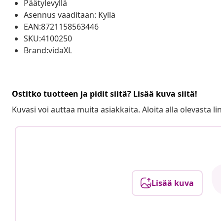
Päätylevyllä
Asennus vaaditaan: Kyllä
EAN:8721158563446
SKU:4100250
Brand:vidaXL
Ostitko tuotteen ja pidit siitä? Lisää kuva siitä!
Kuvasi voi auttaa muita asiakkaita. Aloita alla olevasta lin
Lisää kuva