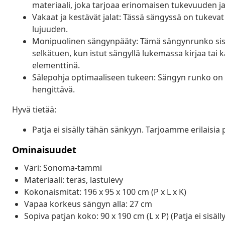
materiaali, joka tarjoaa erinomaisen tukevuuden j
Vakaat ja kestävät jalat: Tässä sängyssä on tukevat 
lujuuden.
Monipuolinen sängynpääty: Tämä sängynrunko sisä
selkätuen, kun istut sängyllä lukemassa kirjaa tai ka
elementtinä.
Sälepohja optimaaliseen tukeen: Sängyn runko on va
hengittävä.
Hyvä tietää:
Patja ei sisälly tähän sänkyyn. Tarjoamme erilaisi
Ominaisuudet
Väri: Sonoma-tammi
Materiaali: teräs, lastulevy
Kokonaismitat: 196 x 95 x 100 cm (P x L x K)
Vapaa korkeus sängyn alla: 27 cm
Sopiva patjan koko: 90 x 190 cm (L x P) (Patja ei sisäll