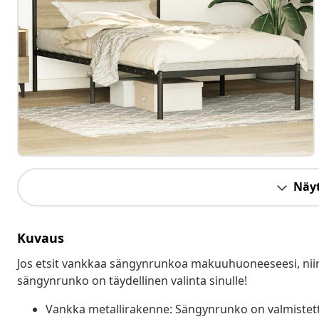
Näyt
Kuvaus
Jos etsit vankkaa sängynrunkoa makuuhuoneeseesi, niin 
sängynrunko on täydellinen valinta sinulle!
Vankka metallirakenne: Sängynrunko on valmistettu