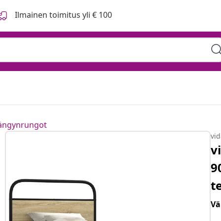
Ilmainen toimitus yli € 100
0 cm Sonoma-tammi
sängynrungot
vi
v
9
t
Vä