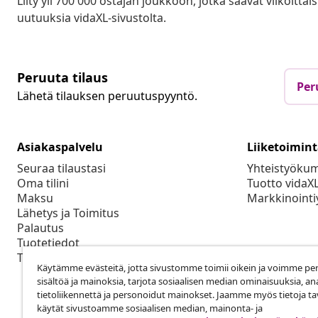
Liity yli 700 000 ostajan joukkoon, jotka saavat viikoittais
uutuuksia vidaXL-sivustolta.
Peruuta tilaus
Per
Lähetä tilauksen peruutuspyyntö.
Asiakaspalvelu
Liiketoimin
Seuraa tilaustasi
Yhteistyöku
Oma tilini
Tuotto vidaX
Maksu
Markkinointi
Lähetys ja Toimitus
Palautus
Tuotetiedot
Tilaus
Käytämme evästeitä, jotta sivustomme toimii oikein ja voimme pe
sisältöä ja mainoksia, tarjota sosiaalisen median ominaisuuksia, an
tietoliikennettä ja personoidut mainokset. Jaamme myös tietoja tav
käytät sivustoamme sosiaalisen median, mainonta- ja