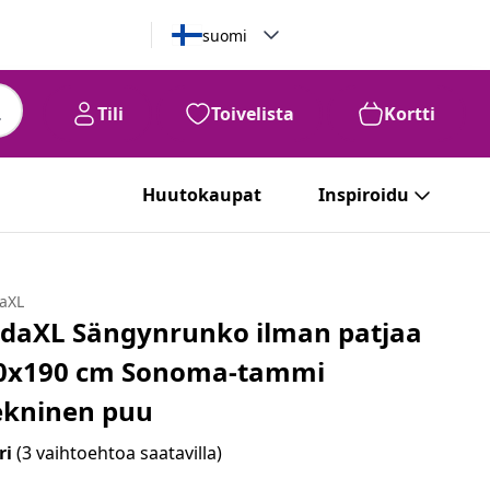
suomi
Tili
Toivelista
Kortti
99
€
102
Huutokaupat
Inspiroidu
daXL
idaXL Sängynrunko ilman patjaa
0x190 cm Sonoma-tammi
ekninen puu
ri
(3 vaihtoehtoa saatavilla)