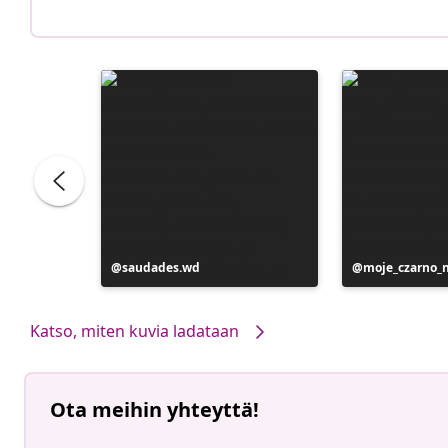
Julkaissut
saudades.wd
Julkaissut
moje_czarno_
Katso, miten kuvia ladataan
Ota meihin yhteyttä!