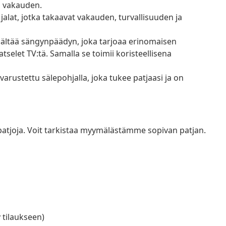
a vakauden.
jalat, jotka takaavat vakauden, turvallisuuden ja
ltää sängynpäädyn, joka tarjoaa erinomaisen
tselet TV:tä. Samalla se toimii koristeellisena
rustettu sälepohjalla, joka tukee patjaasi ja on
a patjoja. Voit tarkistaa myymälästämme sopivan patjan.
y tilaukseen)