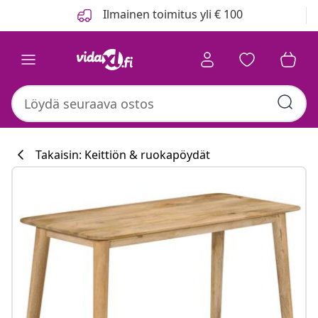
Edellinen
Seuraava
Ilmainen toimitus yli € 100
Takaisin: Keittiön & ruokapöydät
Keittiökokoelm
#sharemevidaxl