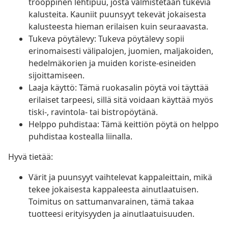
trooppinen lehtipuu, josta valmistetaan tukevia
kalusteita. Kauniit puunsyyt tekevät jokaisesta
kalusteesta hieman erilaisen kuin seuraavasta.
Tukeva pöytälevy: Tukeva pöytälevy sopii
erinomaisesti välipalojen, juomien, maljakoiden,
hedelmäkorien ja muiden koriste-esineiden
sijoittamiseen.
Laaja käyttö: Tämä ruokasalin pöytä voi täyttää
erilaiset tarpeesi, sillä sitä voidaan käyttää myös
tiski-, ravintola- tai bistropöytänä.
Helppo puhdistaa: Tämä keittiön pöytä on helppo
puhdistaa kostealla liinalla.
Hyvä tietää:
Värit ja puunsyyt vaihtelevat kappaleittain, mikä
tekee jokaisesta kappaleesta ainutlaatuisen.
Toimitus on sattumanvarainen, tämä takaa
tuotteesi erityisyyden ja ainutlaatuisuuden.