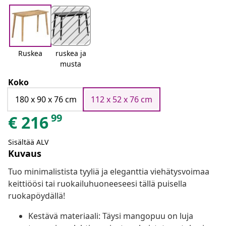
Ruskea
ruskea ja
musta
Koko
180 x 90 x 76 cm
112 x 52 x 76 cm
99
€
216
Sisältää ALV
Kuvaus
Tuo minimalistista tyyliä ja eleganttia viehätysvoimaa
keittiöösi tai ruokailuhuoneeseesi tällä puisella
ruokapöydällä!
Kestävä materiaali: Täysi mangopuu on luja