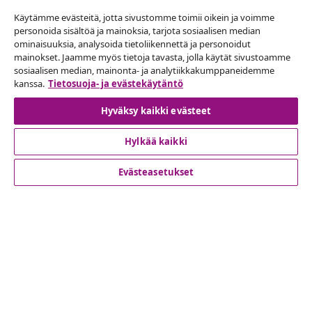
Käytämme evästeitä, jotta sivustomme toimii oikein ja voimme
personoida sisältöä ja mainoksia, tarjota sosiaalisen median
ominaisuuksia, analysoida tietoliikennettä ja personoidut
mainokset. Jaamme myös tietoja tavasta, jolla käytät sivustoamme
Peruuta tilaus
sosiaalisen median, mainonta- ja analytiikkakumppaneidemme
Lähetä tilauksen peruutuspyyntö.
kanssa.
Tietosuoja- ja evästekäytäntö
Hyväksy kaikki evästeet
Peruuta tilaus
Hylkää kaikki
Evästeasetukset
Asiakaspalvelu
Liiketoiminta
vidaXL
Löydä lisää