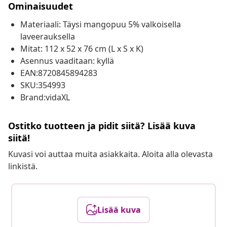
Ominaisuudet
Materiaali: Täysi mangopuu 5% valkoisella
laveerauksella
Mitat: 112 x 52 x 76 cm (L x S x K)
Asennus vaaditaan: kyllä
EAN:8720845894283
SKU:354993
Brand:vidaXL
Ostitko tuotteen ja pidit siitä? Lisää kuva
siitä!
Kuvasi voi auttaa muita asiakkaita. Aloita alla olevasta
linkistä.
Lisää kuva