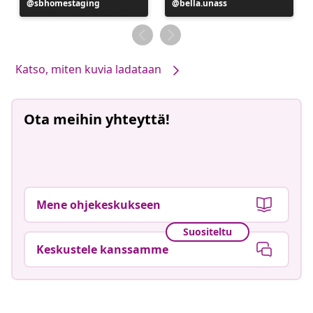
Julkaissut
sbhomestaging
Julkaissut
bella.unass
Katso, miten kuvia ladataan
Ota meihin yhteyttä!
Mene ohjekeskukseen
Suositeltu
Keskustele kanssamme