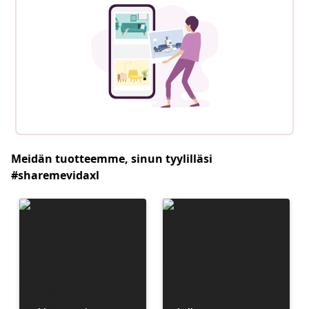
Meidän tuotteemme, sinun tyylilläsi
#sharemevidaxl