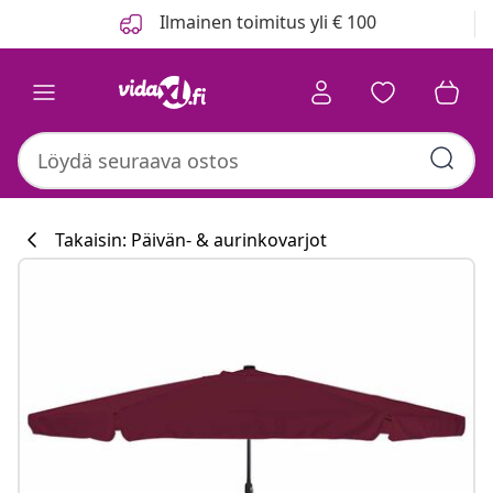
Edellinen
Seuraava
Ilmainen toimitus yli € 100
Takaisin: Päivän- & aurinkovarjot
Keittiökokoelm
#sharemevidaxl