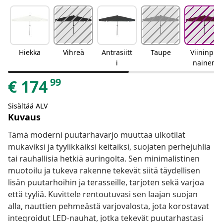
Hiekka
Vihreä
Antrasiitt
Taupe
Viininpu
i
nainen
99
€
174
Sisältää ALV
Kuvaus
Tämä moderni puutarhavarjo muuttaa ulkotilat
mukaviksi ja tyylikkäiksi keitaiksi, suojaten perhejuhlia
tai rauhallisia hetkiä auringolta. Sen minimalistinen
muotoilu ja tukeva rakenne tekevät siitä täydellisen
lisän puutarhoihin ja terasseille, tarjoten sekä varjoa
että tyyliä. Kuvittele rentoutuvasi sen laajan suojan
alla, nauttien pehmeästä varjovalosta, jota korostavat
integroidut LED-nauhat, jotka tekevät puutarhastasi