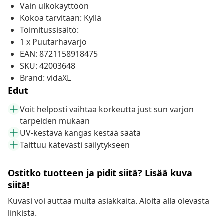
Vain ulkokäyttöön
Kokoa tarvitaan: Kyllä
Toimitussisältö:
1 x Puutarhavarjo
EAN: 8721158918475
SKU: 42003648
Brand: vidaXL
Edut
Voit helposti vaihtaa korkeutta just sun varjon
tarpeiden mukaan
UV-kestävä kangas kestää säätä
Taittuu kätevästi säilytykseen
Ostitko tuotteen ja pidit siitä? Lisää kuva
siitä!
Kuvasi voi auttaa muita asiakkaita. Aloita alla olevasta
linkistä.