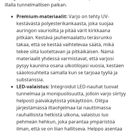
illalla tunnelmallisen paikan.
Premium-materiaalit:
Varjo on tehty UV-
kestävästä polyesterikankaasta, joka suojaa
auringon vaurioilta ja pitää värit kirkkaana
pitkään. Kestävä jauhemaalattu teräsrunko
takaa, että se kestää vaihtelevaa säätä, mikä
tekee siitä luotettavan ja pitkäikäisen. Nämä
materiaalit yhdessä varmistavat, että varjosi
pysyy kauniina osana ulkotilojasi vuosia, kestäen
sääolosuhteita samalla kun se tarjoaa tyyliä ja
substanssia.
LED-valaistus:
Integroidut LED-nauhat tuovat
tunnelmaa ja monipuolisuutta, jolloin varjo siirtyy
helposti päiväkäytöstä yökäyttöön. Olitpa
järjestämässä iltaohjelmaa tai nauttimassa
rauhallisista hetkistä ulkona, valaistus luo
pehmeän hehkun, joka parantaa ympäristöä
ilman, että se on liian hallitseva. Helppo asentaa