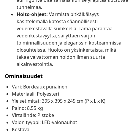
auringonvalolta samalla kun se ylläpitää kutsuvaa
tunnelmaa.
Hoito-ohjeet:
Varmista pitkäikäisyys
käsittelemällä katosta säännöllisesti
vedenkestävällä suihkeella. Tämä parantaa
vedenkestävyyttä, säilyttäen varjon
toiminnallisuuden ja eleganssin kosteammissa
olosuhteissa. Huolto on yksinkertaista, mikä
takaa vaivattoman hoidon ilman suurta
aikainvestointia.
Ominaisuudet
Väri: Bordeaux punainen
Materiaali: Polyesteri
Yleiset mitat: 395 x 395 x 245 cm (P x L x K)
Paino: 8,55 kg
Virtalähde: Pistoke
Valon tyyppi: LED-valonauhat
Kestävä