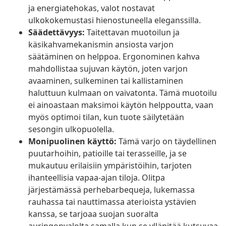
ja energiatehokas, valot nostavat
ulkokokemustasi hienostuneella eleganssilla.
Säädettävyys:
Taitettavan muotoilun ja
käsikahvamekanismin ansiosta varjon
säätäminen on helppoa. Ergonominen kahva
mahdollistaa sujuvan käytön, joten varjon
avaaminen, sulkeminen tai kallistaminen
haluttuun kulmaan on vaivatonta. Tämä muotoilu
ei ainoastaan maksimoi käytön helppoutta, vaan
myös optimoi tilan, kun tuote säilytetään
sesongin ulkopuolella.
Monipuolinen käyttö:
Tämä varjo on täydellinen
puutarhoihin, patioille tai terasseille, ja se
mukautuu erilaisiin ympäristöihin, tarjoten
ihanteellisia vapaa-ajan tiloja. Olitpa
järjestämässä perhebarbequeja, lukemassa
rauhassa tai nauttimassa aterioista ystävien
kanssa, se tarjoaa suojan suoralta