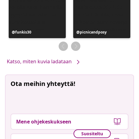
Julkaissut
funkis30
Julkaissut
picnicandposy
Katso, miten kuvia ladataan
Ota meihin yhteyttä!
Mene ohjekeskukseen
Suositeltu