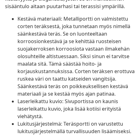
sisääntulo aitaan puutarhasi tai terassisi ympärillä.
Kestävä materiaali: Metalliportti on valmistettu
corten teräksestä, joka tunnetaan myös nimellä
säänkestävä teräs. Se on luonteeltaan
korroosionkestävä ja se kehittää ruosteisen
suojakerroksen korroosiota vastaan ilmakehän
olosuhteille altistuessaan. Siksi sinun ei tarvitse
maalata sitä. Tämä säästää hoito- ja
korjauskustannuksissa. Corten teräksen erottuva
ruskea väri on taattu katseiden vangitsija.
Säänkestävä teräs on poikkeuksellisen kestävä
materiaali ja se kestää myös ajan patinaa.
Laserleikattu kuvio: Sivuportissa on kaunis
laserleikattu kuvio, joka lisää kotiisi erityistä
viehätystä.
Lukitusjärjestelmä: Teräsportti on varustettu
lukitusjärjestelmällä turvallisuuden lisäämiseksi.