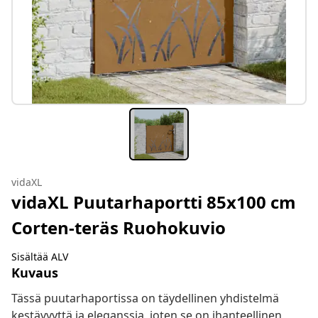
vidaXL
vidaXL Puutarhaportti 85x100 cm
Corten-teräs Ruohokuvio
Sisältää ALV
Kuvaus
Tässä puutarhaportissa on täydellinen yhdistelmä
kestävyyttä ja eleganssia, joten se on ihanteellinen