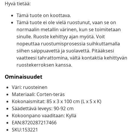
Hyvä tietää:
Tämä tuote on koottava.
Tämä tuote ei ole vielä ruostunut, vaan se on
normaalin metallin värinen, kun se toimitetaan
sinulle. Ruoste kehittyy ajan myötä. Voit
nopeuttaa ruostumisprosessia suihkuttamalla
siihen saippuavettä ja suolavettä. Pitääksesi
vaatteesi tahrattomina, vältä kontaktia kehittyvän
ruostekerroksen kanssa.
Ominaisuudet
Väri: ruosteinen
Materiaali: Corten-teräs
Kokonaismitat: 85 x 3 x 100 cm (L x S x K)
Säädettävä leveys: 90-92 cm
Kokoonpano vaaditaan: Kyllä
EAN:8720287217466
SKU:153221