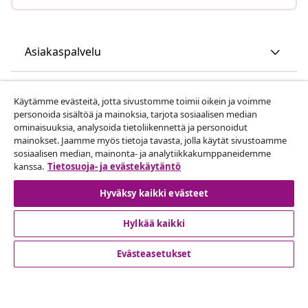
Asiakaspalvelu
Liiketoiminta
Käytämme evästeitä, jotta sivustomme toimii oikein ja voimme
personoida sisältöä ja mainoksia, tarjota sosiaalisen median
ominaisuuksia, analysoida tietoliikennettä ja personoidut
vidaXL
mainokset. Jaamme myös tietoja tavasta, jolla käytät sivustoamme
sosiaalisen median, mainonta- ja analytiikkakumppaneidemme
kanssa.
Tietosuoja- ja evästekäytäntö
Löydä lisää
Hyväksy kaikki evästeet
Hylkää kaikki
Evästeasetukset
© 2008-2026 vidaXL www.vidaxl.fi on vidaXL Marketplace
Europe B.V. yrityksen verkkosivu