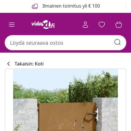
Edellinen
Seuraava
Ilmainen toimitus yli € 100
Takaisin: Koti
Keittiökokoelm
#sharemevidaxl