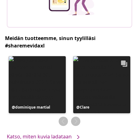
Meidän tuotteemme, sinun tyylilläsi
#sharemevidaxl
Julkaissut
dominique martial
Julkaissut
Clare
Katso, miten kuvia ladataan