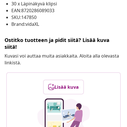
30 x Läpinäkyvä klipsi
EAN:8720286089033
SKU:147850
Brand:vidaXL
Ostitko tuotteen ja pidit siitä? Lisää kuva
siitä!
Kuvasi voi auttaa muita asiakkaita. Aloita alla olevasta
linkistä.
Lisää kuva