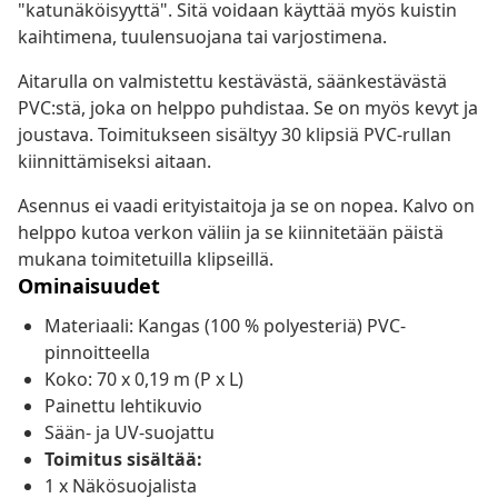
"katunäköisyyttä". Sitä voidaan käyttää myös kuistin
kaihtimena, tuulensuojana tai varjostimena.
Aitarulla on valmistettu kestävästä, säänkestävästä
PVC:stä, joka on helppo puhdistaa. Se on myös kevyt ja
joustava. Toimitukseen sisältyy 30 klipsiä PVC-rullan
kiinnittämiseksi aitaan.
Asennus ei vaadi erityistaitoja ja se on nopea. Kalvo on
helppo kutoa verkon väliin ja se kiinnitetään päistä
mukana toimitetuilla klipseillä.
Ominaisuudet
Materiaali: Kangas (100 % polyesteriä) PVC-
pinnoitteella
Koko: 70 x 0,19 m (P x L)
Painettu lehtikuvio
Sään- ja UV-suojattu
Toimitus sisältää:
1 x Näkösuojalista