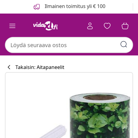
Edellinen
Seuraava
Ilmainen toimitus yli € 100
Takaisin: Aitapaneelit
Keittiökokoelm
#sharemevidaxl