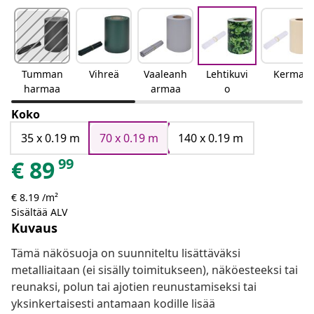
Tumman
Vihreä
Vaaleanh
Lehtikuvi
Kerma
harmaa
armaa
o
Koko
35 x 0.19 m
70 x 0.19 m
140 x 0.19 m
99
€
89
€ 8.19 /m²
Sisältää ALV
Kuvaus
Tämä näkösuoja on suunniteltu lisättäväksi
metalliaitaan (ei sisälly toimitukseen), näköesteeksi tai
reunaksi, polun tai ajotien reunustamiseksi tai
yksinkertaisesti antamaan kodille lisää