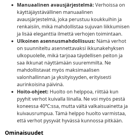
Manuaalinen avausjärjestelmä:
Verhoissa on
käyttäjäystävällinen manuaalinen
avausjärjestelmä, joka perustuu koukkuihin ja
renkaisiin, mikä mahdollistaa sujuvan liikkumisen
ja lisää eleganttia ilmettä verhojen toimintaan.
Ulkoinen asennusmahdollisuus:
Nämä verhot
on suunniteltu asennettavaksi ikkunakehyksen
ulkopuolelle, mikä tarjoaa täydellisen peiton ja
saa ikkunat näyttämään suuremmilta. Ne
mahdollistavat myös maksimaalisen
valonhallinnan ja yksityisyyden, erityisesti
aurinkoisina päivinä.
Hoito-ohjeet:
Huolto on helppoa, riittää kun
pyyhit verhot kuivalla liinalla. Ne voi myös pestä
koneessa 40℃:ssa, mutta vältä valkaisuainetta ja
kuivausrumpua. Tämä helppo huolto varmistaa,
että verhot pysyvät hyvässä kunnossa pitkään.
Ominaisuudet