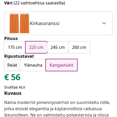
Väri
(22 vaihtoehtoa saatavilla)
Kirkasoranssi
Pituus
175 cm
225 cm
245 cm
260 cm
Ripustustavat
Reiät
Ylänauha
Kangastukit
€
56
Sisältää ALV
Kuvaus
Nämä modernit pimennysverhot on suunniteltu niille,
jotka etsivät eleganttia ja käytännöllistä ratkaisua
ikkunoilleen. Ne on valmistettu polyesterista ja niissä