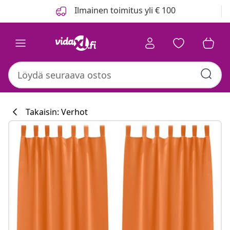
Edellinen
Seuraava
Ilmainen toimitus yli € 100
Takaisin: Verhot
Keittiökokoelm
#sharemevidaxl