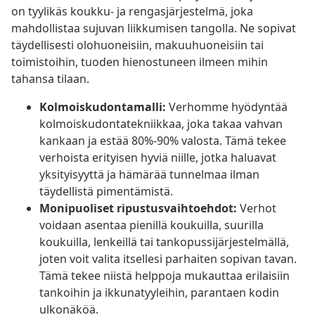
on tyylikäs koukku- ja rengasjärjestelmä, joka
mahdollistaa sujuvan liikkumisen tangolla. Ne sopivat
täydellisesti olohuoneisiin, makuuhuoneisiin tai
toimistoihin, tuoden hienostuneen ilmeen mihin
tahansa tilaan.
Kolmoiskudontamalli:
Verhomme hyödyntää
kolmoiskudontatekniikkaa, joka takaa vahvan
kankaan ja estää 80%-90% valosta. Tämä tekee
verhoista erityisen hyviä niille, jotka haluavat
yksityisyyttä ja hämärää tunnelmaa ilman
täydellistä pimentämistä.
Monipuoliset ripustusvaihtoehdot:
Verhot
voidaan asentaa pienillä koukuilla, suurilla
koukuilla, lenkeillä tai tankopussijärjestelmällä,
joten voit valita itsellesi parhaiten sopivan tavan.
Tämä tekee niistä helppoja mukauttaa erilaisiin
tankoihin ja ikkunatyyleihin, parantaen kodin
ulkonäköä.