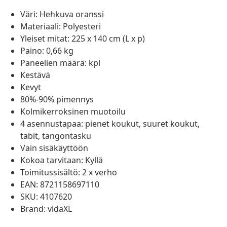
Väri: Hehkuva oranssi
Materiaali: Polyesteri
Yleiset mitat: 225 x 140 cm (L x p)
Paino: 0,66 kg
Paneelien määrä: kpl
Kestävä
Kevyt
80%-90% pimennys
Kolmikerroksinen muotoilu
4 asennustapaa: pienet koukut, suuret koukut,
tabit, tangontasku
Vain sisäkäyttöön
Kokoa tarvitaan: Kyllä
Toimitussisältö: 2 x verho
EAN: 8721158697110
SKU: 4107620
Brand: vidaXL