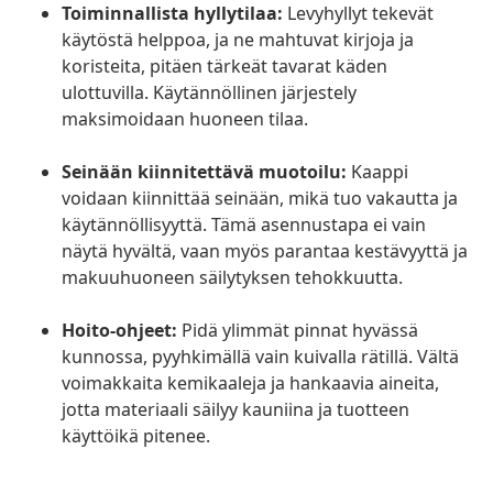
Toiminnallista hyllytilaa:
Levyhyllyt tekevät
käytöstä helppoa, ja ne mahtuvat kirjoja ja
koristeita, pitäen tärkeät tavarat käden
ulottuvilla. Käytännöllinen järjestely
maksimoidaan huoneen tilaa.
Seinään kiinnitettävä muotoilu:
Kaappi
voidaan kiinnittää seinään, mikä tuo vakautta ja
käytännöllisyyttä. Tämä asennustapa ei vain
näytä hyvältä, vaan myös parantaa kestävyyttä ja
makuuhuoneen säilytyksen tehokkuutta.
Hoito-ohjeet:
Pidä ylimmät pinnat hyvässä
kunnossa, pyyhkimällä vain kuivalla rätillä. Vältä
voimakkaita kemikaaleja ja hankaavia aineita,
jotta materiaali säilyy kauniina ja tuotteen
käyttöikä pitenee.