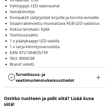
Virtalähde: USB
Valotyyppi: LED-valonauhat
Seinäkiinnitys
Kompaktit säilytystilat kirjoille ja koriste-esineille
Sisäänrakennettu muokattava RGB-LED-valaistus
Kokoa tarvitaan: Kyllä
Toimitussisältö:
1 x päätykaappi LED-valolla
1 x sarja kiinnitysvarusteita
EAN: 8721364635739
SKU: 8006538
Brand: vidaXL
Turvallisuus- ja
vaatimustenmukaisuustiedot
Ostitko tuotteen ja pidit siitä? Lisää kuva
siitä!