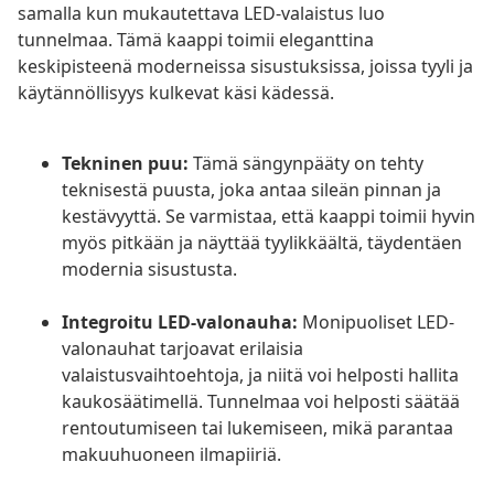
samalla kun mukautettava LED-valaistus luo
tunnelmaa. Tämä kaappi toimii eleganttina
keskipisteenä moderneissa sisustuksissa, joissa tyyli ja
käytännöllisyys kulkevat käsi kädessä.
Tekninen puu:
Tämä sängynpääty on tehty
teknisestä puusta, joka antaa sileän pinnan ja
kestävyyttä. Se varmistaa, että kaappi toimii hyvin
myös pitkään ja näyttää tyylikkäältä, täydentäen
modernia sisustusta.
Integroitu LED-valonauha:
Monipuoliset LED-
valonauhat tarjoavat erilaisia
valaistusvaihtoehtoja, ja niitä voi helposti hallita
kaukosäätimellä. Tunnelmaa voi helposti säätää
rentoutumiseen tai lukemiseen, mikä parantaa
makuuhuoneen ilmapiiriä.