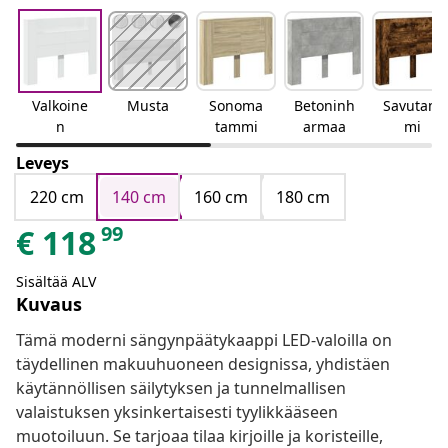
Valkoine
Musta
Sonoma
Betoninh
Savutam
n
tammi
armaa
mi
Leveys
220 cm
140 cm
160 cm
180 cm
99
€
118
Sisältää ALV
Kuvaus
Tämä moderni sängynpäätykaappi LED-valoilla on
täydellinen makuuhuoneen designissa, yhdistäen
käytännöllisen säilytyksen ja tunnelmallisen
valaistuksen yksinkertaisesti tyylikkääseen
muotoiluun. Se tarjoaa tilaa kirjoille ja koristeille,