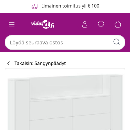
Edellinen
Seuraava
Ilmainen toimitus yli € 100
Takaisin: Sängynpäädyt
Keittiökokoelm
#sharemevidaxl