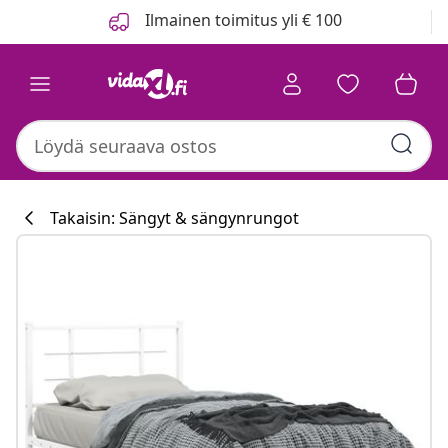
Edellinen
Seuraava
Ilmainen toimitus yli € 100
Takaisin: Sängyt & sängynrungot
Keittiökokoelm
#sharemevidaxl