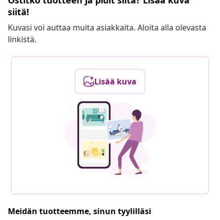
Ostitko tuotteen ja pidit siitä? Lisää kuva
siitä!
Kuvasi voi auttaa muita asiakkaita. Aloita alla olevasta
linkistä.
Lisää kuva
Meidän tuotteemme, sinun tyylilläsi