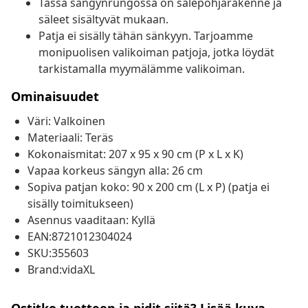
Tässä sängynrungossa on sälepohjarakenne ja
säleet sisältyvät mukaan.
Patja ei sisälly tähän sänkyyn. Tarjoamme
monipuolisen valikoiman patjoja, jotka löydät
tarkistamalla myymälämme valikoiman.
Ominaisuudet
Väri: Valkoinen
Materiaali: Teräs
Kokonaismitat: 207 x 95 x 90 cm (P x L x K)
Vapaa korkeus sängyn alla: 26 cm
Sopiva patjan koko: 90 x 200 cm (L x P) (patja ei
sisälly toimitukseen)
Asennus vaaditaan: Kyllä
EAN:8721012304024
SKU:355603
Brand:vidaXL