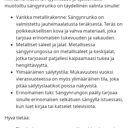
muotoiltu sängynrunko on täydellinen valinta sinulle!
Vankka metallirakenne: Sängynrunko on
valmistettu jauhemaalatusta teräksestä. Teräs on
poikkeuksellisen kova ja vahva materiaali, joka
tarjoaa erinomaisen tukevuuden ja vakauden.
Metalliset säleet ja jalat: Metallisessa
sängynrungossa on metallisäleet ja keskijalat,
jotka tarjoavat patjallesi kaipaamaasi tukea ja
hengittävyyttä.
Ylimääräinen säilytystila: Mukavuutesi vuoksi
vierasvuoteessa on myös ylimääräinen tila, joka
pitää säilytyslaatikot poissa näkyvistä.
Erinomainen tuki: Sängynrungon pääty tarjoaa
sinulle erinomaisen selkätuen sängyllä istuessasi,
kun luet kirjaa tai katselet televisiota.
Hyvä tietää: