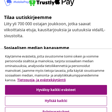
Tilaa uutiskirjeemme
Liity yli 700 000 ostajan joukkoon, jotka saavat
viikoittaisia etuja, kausitarjouksia ja uutuuksia vidaXL-
sivustolta.
Sosiaalisen median kanavamme
Käytämme evästeitä, jotta sivustomme toimii oikein ja voimme
personoida sisältöä ja mainoksia, tarjota sosiaalisen median
ominaisuuksia, analysoida tietoliikennettä ja personoidut
mainokset. Jaamme myös tietoja tavasta, jolla käytät sivustoamme
Peruuta tilaus
sosiaalisen median, mainonta- ja analytiikkakumppaneidemme
Lähetä tilauksen peruutuspyyntö.
kanssa.
Tietosuoja- ja evästekäytäntö
Hyväksy kaikki evästeet
Peruuta tilaus
Hylkää kaikki
Evästeasetukset