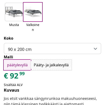
Musta
Valkoine
n
Koko
90 x 200 cm
Malli
päätylevyllä
Pääty- ja jalkalevyllä
99
€
92
Sisältää ALV
Kuvaus
Jos etsit vankkaa sängynrunkoa makuuhuoneeseesi,
niin tämä klassinen tyylikkäästi ja ajattomasti