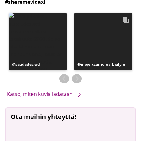
#sharemevidaxl
Julkaissut
saudades.wd
Julkaissut
moje_czarno_na_bialym
Katso, miten kuvia ladataan
Ota meihin yhteyttä!