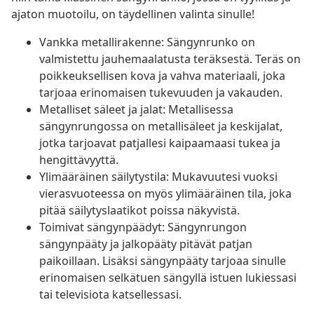
ajaton muotoilu, on täydellinen valinta sinulle!
Vankka metallirakenne: Sängynrunko on
valmistettu jauhemaalatusta teräksestä. Teräs on
poikkeuksellisen kova ja vahva materiaali, joka
tarjoaa erinomaisen tukevuuden ja vakauden.
Metalliset säleet ja jalat: Metallisessa
sängynrungossa on metallisäleet ja keskijalat,
jotka tarjoavat patjallesi kaipaamaasi tukea ja
hengittävyyttä.
Ylimääräinen säilytystila: Mukavuutesi vuoksi
vierasvuoteessa on myös ylimääräinen tila, joka
pitää säilytyslaatikot poissa näkyvistä.
Toimivat sängynpäädyt: Sängynrungon
sängynpääty ja jalkopääty pitävät patjan
paikoillaan. Lisäksi sängynpääty tarjoaa sinulle
erinomaisen selkätuen sängyllä istuen lukiessasi
tai televisiota katsellessasi.