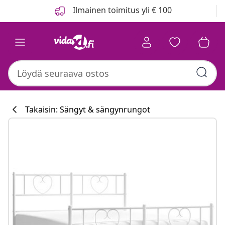
Edellinen
Seuraava
Ilmainen toimitus yli € 100
Takaisin: Sängyt & sängynrungot
Keittiökokoelm
#sharemevidaxl