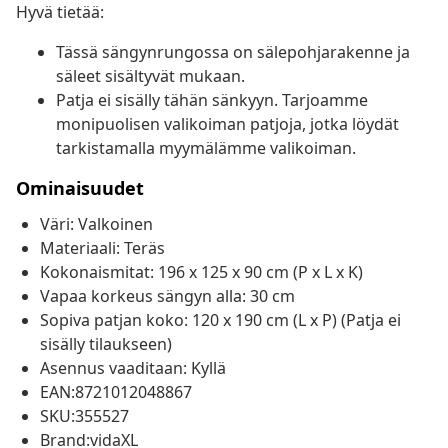
Hyvä tietää:
Tässä sängynrungossa on sälepohjarakenne ja
säleet sisältyvät mukaan.
Patja ei sisälly tähän sänkyyn. Tarjoamme
monipuolisen valikoiman patjoja, jotka löydät
tarkistamalla myymälämme valikoiman.
Ominaisuudet
Väri: Valkoinen
Materiaali: Teräs
Kokonaismitat: 196 x 125 x 90 cm (P x L x K)
Vapaa korkeus sängyn alla: 30 cm
Sopiva patjan koko: 120 x 190 cm (L x P) (Patja ei
sisälly tilaukseen)
Asennus vaaditaan: Kyllä
EAN:8721012048867
SKU:355527
Brand:vidaXL