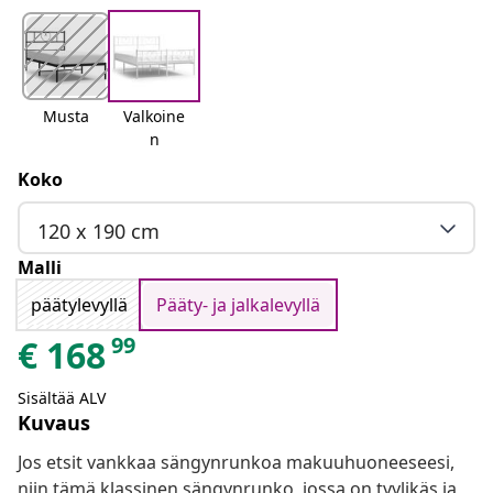
Musta
Valkoine
n
Koko
120 x 190 cm
Malli
päätylevyllä
Pääty- ja jalkalevyllä
99
€
168
Sisältää ALV
Kuvaus
Jos etsit vankkaa sängynrunkoa makuuhuoneeseesi,
niin tämä klassinen sängynrunko, jossa on tyylikäs ja