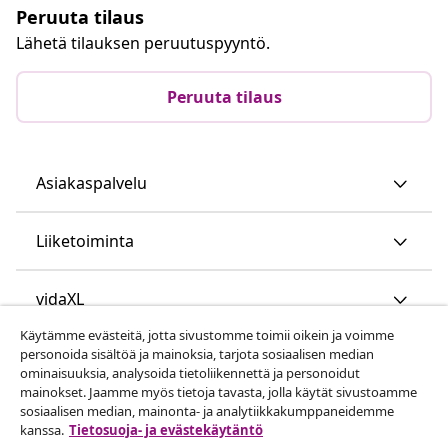
Peruuta tilaus
Lähetä tilauksen peruutuspyyntö.
Peruuta tilaus
Asiakaspalvelu
Liiketoiminta
vidaXL
Käytämme evästeitä, jotta sivustomme toimii oikein ja voimme
personoida sisältöä ja mainoksia, tarjota sosiaalisen median
Löydä lisää
ominaisuuksia, analysoida tietoliikennettä ja personoidut
mainokset. Jaamme myös tietoja tavasta, jolla käytät sivustoamme
sosiaalisen median, mainonta- ja analytiikkakumppaneidemme
kanssa.
Tietosuoja- ja evästekäytäntö