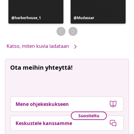
Julkaissut
harberhouse_1
Julkaissut
Mudassar
Katso, miten kuvia ladataan
Ota meihin yhteyttä!
Mene ohjekeskukseen
Suositeltu
Keskustele kanssamme