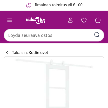
Edellinen
Seuraava
Ilmainen toimitus yli € 100
Takaisin: Kodin ovet
Keittiökokoelm
#sharemevidaxl