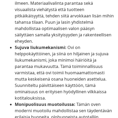
ilmeen. Materiaalivalinta parantaa sekä
visuaalista viehätystä että tuotteen
pitkäikäisyyttä, tehden siitä arvokkaan lisän mihin
tahansa tilaan. Puun ja lasin yhdistelmä
mahdollistaa optimaalisen valon pääsyn
säilyttäen samalla yksityisyyden ja rakenteellisen
eheyden.
Sujuva liukumekanismi:
Ovi on
helppokäyttöinen, ja siinä on hiljainen ja sujuva
liukumekanismi, joka minimoi häiriöitä ja
parantaa mukavuutta. Tämä toiminnallisuus
varmistaa, että ovi toimii huomaamattomasti
mutta keskeisenä osana huoneiden asettelua.
Suunniteltu päivittäiseen käyttöön, tämä
ominaisuus on erityisen hyödyllinen vilkkaissa
kotitalouksissa.
Monipuolisuus muotoilussa:
Tämän oven
moderni muotoilu mahdollistaa sen täydentävän
erilaisia huoneita, olohuoneista autotalliin.