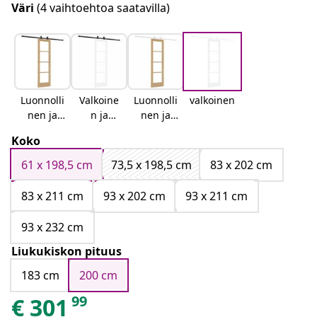
Väri
(4 vaihtoehtoa saatavilla)
Luonnolli
Valkoine
Luonnolli
valkoinen
nen ja
n ja
nen ja
musta
musta
valkoinen
Koko
61 x 198,5 cm
73,5 x 198,5 cm
83 x 202 cm
83 x 211 cm
93 x 202 cm
93 x 211 cm
93 x 232 cm
Liukukiskon pituus
183 cm
200 cm
99
€
301