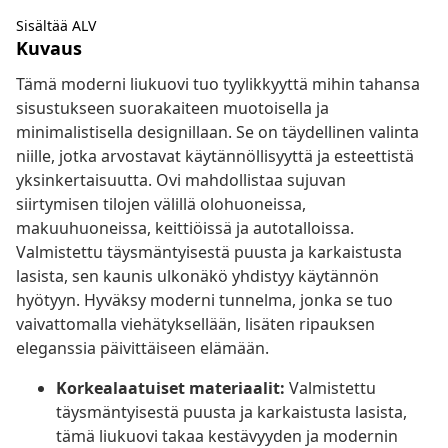
Sisältää ALV
Kuvaus
Tämä moderni liukuovi tuo tyylikkyyttä mihin tahansa
sisustukseen suorakaiteen muotoisella ja
minimalistisella designillaan. Se on täydellinen valinta
niille, jotka arvostavat käytännöllisyyttä ja esteettistä
yksinkertaisuutta. Ovi mahdollistaa sujuvan
siirtymisen tilojen välillä olohuoneissa,
makuuhuoneissa, keittiöissä ja autotalloissa.
Valmistettu täysmäntyisestä puusta ja karkaistusta
lasista, sen kaunis ulkonäkö yhdistyy käytännön
hyötyyn. Hyväksy moderni tunnelma, jonka se tuo
vaivattomalla viehätyksellään, lisäten ripauksen
eleganssia päivittäiseen elämään.
Korkealaatuiset materiaalit:
Valmistettu
täysmäntyisestä puusta ja karkaistusta lasista,
tämä liukuovi takaa kestävyyden ja modernin