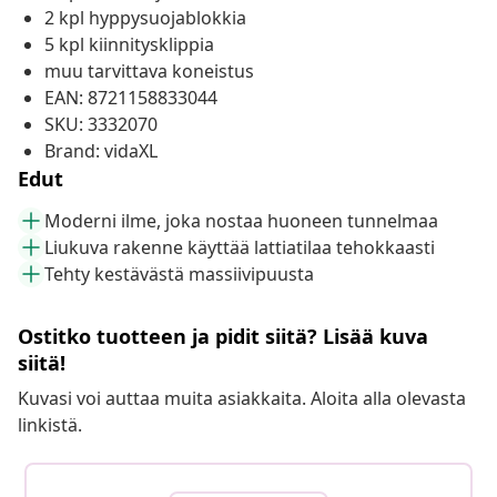
2 kpl hyppysuojablokkia
5 kpl kiinnitysklippia
muu tarvittava koneistus
EAN: 8721158833044
SKU: 3332070
Brand: vidaXL
Edut
Moderni ilme, joka nostaa huoneen tunnelmaa
Liukuva rakenne käyttää lattiatilaa tehokkaasti
Tehty kestävästä massiivipuusta
Ostitko tuotteen ja pidit siitä? Lisää kuva
siitä!
Kuvasi voi auttaa muita asiakkaita. Aloita alla olevasta
linkistä.