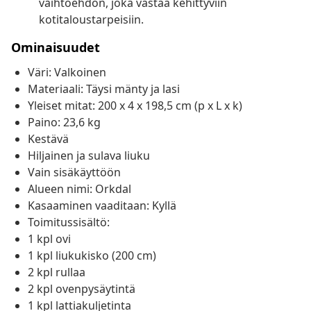
vaihtoehdon, joka vastaa kehittyviin
kotitaloustarpeisiin.
Ominaisuudet
Väri: Valkoinen
Materiaali: Täysi mänty ja lasi
Yleiset mitat: 200 x 4 x 198,5 cm (p x L x k)
Paino: 23,6 kg
Kestävä
Hiljainen ja sulava liuku
Vain sisäkäyttöön
Alueen nimi: Orkdal
Kasaaminen vaaditaan: Kyllä
Toimitussisältö:
1 kpl ovi
1 kpl liukukisko (200 cm)
2 kpl rullaa
2 kpl ovenpysäytintä
1 kpl lattiakuljetinta