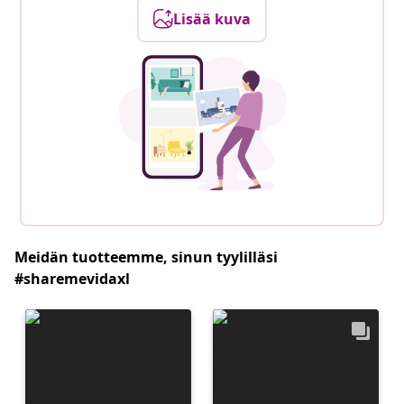
Lisää kuva
Meidän tuotteemme, sinun tyylilläsi
#sharemevidaxl