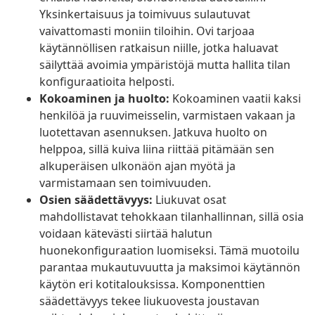
Yksinkertaisuus ja toimivuus sulautuvat
vaivattomasti moniin tiloihin. Ovi tarjoaa
käytännöllisen ratkaisun niille, jotka haluavat
säilyttää avoimia ympäristöjä mutta hallita tilan
konfiguraatioita helposti.
Kokoaminen ja huolto:
Kokoaminen vaatii kaksi
henkilöä ja ruuvimeisselin, varmistaen vakaan ja
luotettavan asennuksen. Jatkuva huolto on
helppoa, sillä kuiva liina riittää pitämään sen
alkuperäisen ulkonäön ajan myötä ja
varmistamaan sen toimivuuden.
Osien säädettävyys:
Liukuvat osat
mahdollistavat tehokkaan tilanhallinnan, sillä osia
voidaan kätevästi siirtää halutun
huonekonfiguraation luomiseksi. Tämä muotoilu
parantaa mukautuvuutta ja maksimoi käytännön
käytön eri kotitalouksissa. Komponenttien
säädettävyys tekee liukuovesta joustavan