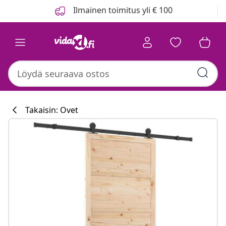
Edellinen
Seuraava
Ilmainen toimitus yli € 100
Takaisin: Ovet
Keittiökokoelm
#sharemevidaxl