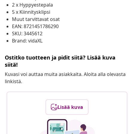
2 x Hyppyestepala
5 x Kiinnitysklipsi
Muut tarvittavat osat
EAN: 8721451786290
SKU: 3445612
Brand: vidaXL
Ostitko tuotteen ja pidit siitä? Lisää kuva
siitä!
Kuvasi voi auttaa muita asiakkaita. Aloita alla olevasta
linkistä.
Lisää kuva