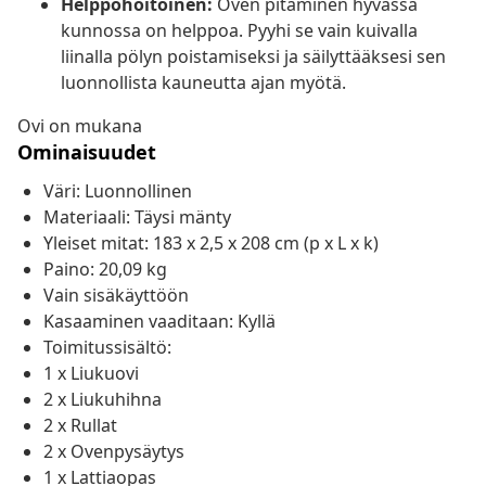
Helppohoitoinen:
Oven pitäminen hyvässä
kunnossa on helppoa. Pyyhi se vain kuivalla
liinalla pölyn poistamiseksi ja säilyttääksesi sen
luonnollista kauneutta ajan myötä.
Ovi on mukana
Ominaisuudet
Väri: Luonnollinen
Materiaali: Täysi mänty
Yleiset mitat: 183 x 2,5 x 208 cm (p x L x k)
Paino: 20,09 kg
Vain sisäkäyttöön
Kasaaminen vaaditaan: Kyllä
Toimitussisältö:
1 x Liukuovi
2 x Liukuhihna
2 x Rullat
2 x Ovenpysäytys
1 x Lattiaopas