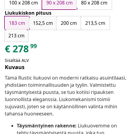
100 x 208 cm
90 x 208 cm
80 x 208 cm
Liukukiskon pituus
183 cm
152,5 cm
200 cm
213,5 cm
213 cm
99
€
278
Sisältää ALV
Kuvaus
Tämä Rustic liukuovi on moderni ratkaisu asuintilaasi,
yhdistäen toiminnallisuuden ja tyylin. Valmistettu
täysmäntyisestä puusta, se tuo kotiisi ripauksen
luonnollista eleganssia. Liukomekanismi toimii
sujuvasti, joten se on käytännöllinen valinta mihin
tahansa huoneeseen.
Täysmäntyinen rakenne:
Liukuovemme on
tehty täysmäntyisestä puusta, joka tuo