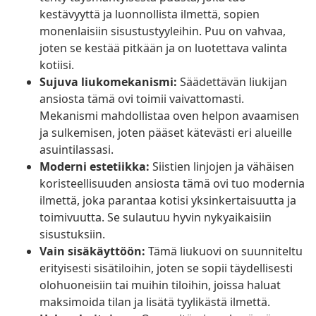
kestävyyttä ja luonnollista ilmettä, sopien
monenlaisiin sisustustyyleihin. Puu on vahvaa,
joten se kestää pitkään ja on luotettava valinta
kotiisi.
Sujuva liukomekanismi:
Säädettävän liukijan
ansiosta tämä ovi toimii vaivattomasti.
Mekanismi mahdollistaa oven helpon avaamisen
ja sulkemisen, joten pääset kätevästi eri alueille
asuintilassasi.
Moderni estetiikka:
Siistien linjojen ja vähäisen
koristeellisuuden ansiosta tämä ovi tuo modernia
ilmettä, joka parantaa kotisi yksinkertaisuutta ja
toimivuutta. Se sulautuu hyvin nykyaikaisiin
sisustuksiin.
Vain sisäkäyttöön:
Tämä liukuovi on suunniteltu
erityisesti sisätiloihin, joten se sopii täydellisesti
olohuoneisiin tai muihin tiloihin, joissa haluat
maksimoida tilan ja lisätä tyylikästä ilmettä.