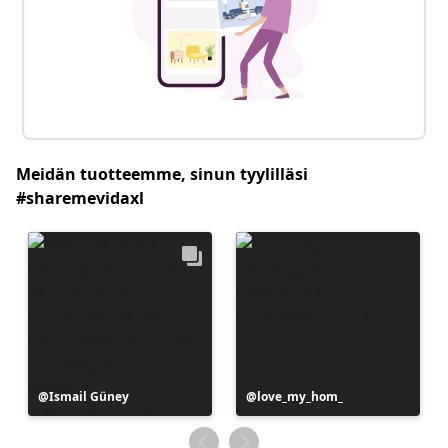
Meidän tuotteemme, sinun tyylilläsi
#sharemevidaxl
Julkaissut
Ismail Güney
Julkaissut
love_my_hom_