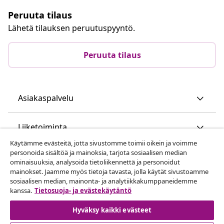
Peruuta tilaus
Lähetä tilauksen peruutuspyyntö.
Peruuta tilaus
Asiakaspalvelu
Liiketoiminta
Käytämme evästeitä, jotta sivustomme toimii oikein ja voimme
personoida sisältöä ja mainoksia, tarjota sosiaalisen median
vidaXL
ominaisuuksia, analysoida tietoliikennettä ja personoidut
mainokset. Jaamme myös tietoja tavasta, jolla käytät sivustoamme
sosiaalisen median, mainonta- ja analytiikkakumppaneidemme
Löydä lisää
kanssa.
Tietosuoja- ja evästekäytäntö
Hyväksy kaikki evästeet