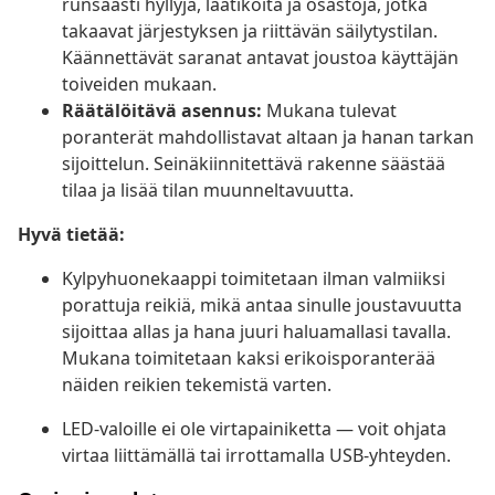
runsaasti hyllyjä, laatikoita ja osastoja, jotka
takaavat järjestyksen ja riittävän säilytystilan.
Käännettävät saranat antavat joustoa käyttäjän
toiveiden mukaan.
Räätälöitävä asennus:
Mukana tulevat
poranterät mahdollistavat altaan ja hanan tarkan
sijoittelun. Seinäkiinnitettävä rakenne säästää
tilaa ja lisää tilan muunneltavuutta.
Hyvä tietää:
Kylpyhuonekaappi toimitetaan ilman valmiiksi
porattuja reikiä, mikä antaa sinulle joustavuutta
sijoittaa allas ja hana juuri haluamallasi tavalla.
Mukana toimitetaan kaksi erikoisporanterää
näiden reikien tekemistä varten.
LED-valoille ei ole virtapainiketta — voit ohjata
virtaa liittämällä tai irrottamalla USB-yhteyden.