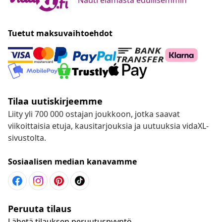
Tuetut maksuvaihtoehdot
Tilaa uutiskirjeemme
Liity yli 700 000 ostajan joukkoon, jotka saavat
viikoittaisia etuja, kausitarjouksia ja uutuuksia vidaXL-
sivustolta.
Sosiaalisen median kanavamme
Peruuta tilaus
Lähetä tilauksen peruutuspyyntö.