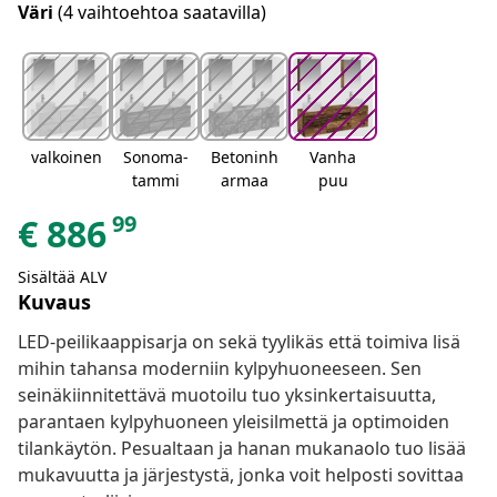
Väri
(4 vaihtoehtoa saatavilla)
valkoinen
Sonoma-
Betoninh
Vanha
tammi
armaa
puu
99
€
886
Sisältää ALV
Kuvaus
LED-peilikaappisarja on sekä tyylikäs että toimiva lisä
mihin tahansa moderniin kylpyhuoneeseen. Sen
seinäkiinnitettävä muotoilu tuo yksinkertaisuutta,
parantaen kylpyhuoneen yleisilmettä ja optimoiden
tilankäytön. Pesualtaan ja hanan mukanaolo tuo lisää
mukavuutta ja järjestystä, jonka voit helposti sovittaa