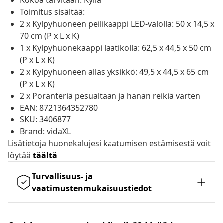
Kokoa tarvitaan: Kyllä
Toimitus sisältää:
2 x Kylpyhuoneen peilikaappi LED-valolla: 50 x 14,5 x
70 cm (P x L x K)
1 x Kylpyhuonekaappi laatikolla: 62,5 x 44,5 x 50 cm
(P x L x K)
2 x Kylpyhuoneen allas yksikkö: 49,5 x 44,5 x 65 cm
(P x L x K)
2 x Poranteriä pesualtaan ja hanan reikiä varten
EAN: 8721364352780
SKU: 3406877
Brand: vidaXL
Lisätietoja huonekalujesi kaatumisen estämisestä voit
löytää
täältä
Turvallisuus- ja
vaatimustenmukaisuustiedot