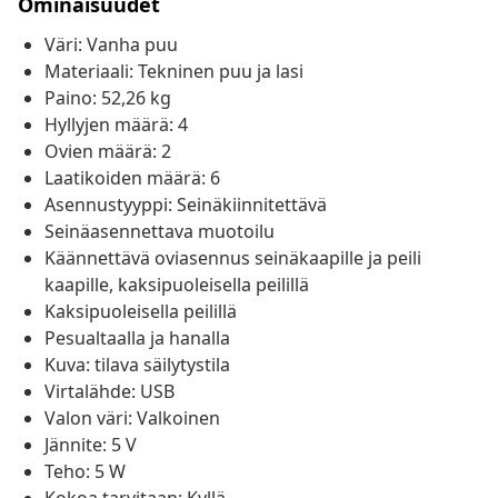
Ominaisuudet
Väri: Vanha puu
Materiaali: Tekninen puu ja lasi
Paino: 52,26 kg
Hyllyjen määrä: 4
Ovien määrä: 2
Laatikoiden määrä: 6
Asennustyyppi: Seinäkiinnitettävä
Seinäasennettava muotoilu
Käännettävä oviasennus seinäkaapille ja peili
kaapille, kaksipuoleisella peilillä
Kaksipuoleisella peilillä
Pesualtaalla ja hanalla
Kuva: tilava säilytystila
Virtalähde: USB
Valon väri: Valkoinen
Jännite: 5 V
Teho: 5 W