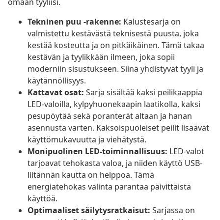
omaan tyyliisi.
Tekninen puu -rakenne:
Kalustesarja on
valmistettu kestävästä teknisestä puusta, joka
kestää kosteutta ja on pitkäikäinen. Tämä takaa
kestävän ja tyylikkään ilmeen, joka sopii
moderniin sisustukseen. Siinä yhdistyvät tyyli ja
käytännöllisyys.
Kattavat osat:
Sarja sisältää kaksi peilikaappia
LED-valoilla, kylpyhuonekaapin laatikolla, kaksi
pesupöytää sekä poranterät altaan ja hanan
asennusta varten. Kaksoispuoleiset peilit lisäävät
käyttömukavuutta ja viehätystä.
Monipuolinen LED-toiminnallisuus:
LED-valot
tarjoavat tehokasta valoa, ja niiden käyttö USB-
liitännän kautta on helppoa. Tämä
energiatehokas valinta parantaa päivittäistä
käyttöä.
Optimaaliset säilytysratkaisut:
Sarjassa on