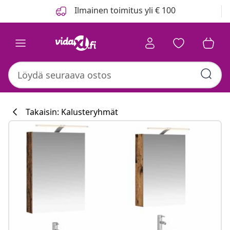
Edellinen
Seuraava
Ilmainen toimitus yli € 100
Takaisin: Kalusteryhmät
Keittiökokoelma
haremevidaxl