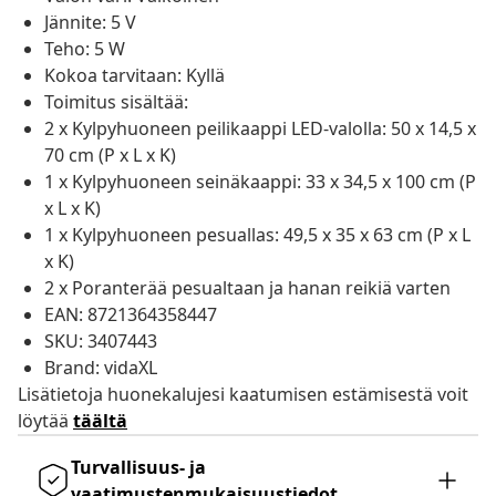
Jännite: 5 V
Teho: 5 W
Kokoa tarvitaan: Kyllä
Toimitus sisältää:
2 x Kylpyhuoneen peilikaappi LED-valolla: 50 x 14,5 x
70 cm (P x L x K)
1 x Kylpyhuoneen seinäkaappi: 33 x 34,5 x 100 cm (P
x L x K)
1 x Kylpyhuoneen pesuallas: 49,5 x 35 x 63 cm (P x L
x K)
2 x Poranterää pesualtaan ja hanan reikiä varten
EAN: 8721364358447
SKU: 3407443
Brand: vidaXL
Lisätietoja huonekalujesi kaatumisen estämisestä voit
löytää
täältä
Turvallisuus- ja
vaatimustenmukaisuustiedot