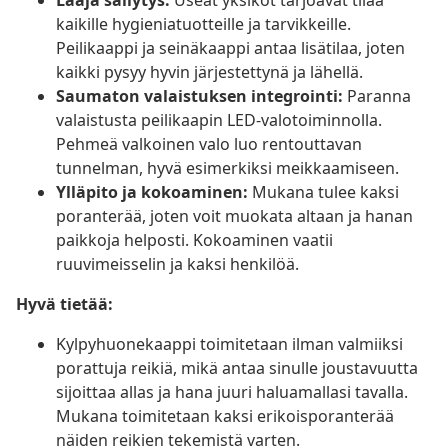
Laaja säilytys:
Useat yksiköt tarjoavat tilaa
kaikille hygieniatuotteille ja tarvikkeille.
Peilikaappi ja seinäkaappi antaa lisätilaa, joten
kaikki pysyy hyvin järjestettynä ja lähellä.
Saumaton valaistuksen integrointi:
Paranna
valaistusta peilikaapin LED-valotoiminnolla.
Pehmeä valkoinen valo luo rentouttavan
tunnelman, hyvä esimerkiksi meikkaamiseen.
Ylläpito ja kokoaminen:
Mukana tulee kaksi
poranterää, joten voit muokata altaan ja hanan
paikkoja helposti. Kokoaminen vaatii
ruuvimeisselin ja kaksi henkilöä.
Hyvä tietää:
Kylpyhuonekaappi toimitetaan ilman valmiiksi
porattuja reikiä, mikä antaa sinulle joustavuutta
sijoittaa allas ja hana juuri haluamallasi tavalla.
Mukana toimitetaan kaksi erikoisporanterää
näiden reikien tekemistä varten.