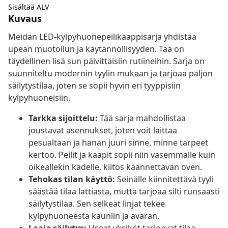
Sisältää ALV
Kuvaus
Meidän LED-kylpyhuonepeilikaappisarja yhdistää
upean muotoilun ja käytännöllisyyden. Tää on
täydellinen lisä sun päivittäisiin rutiineihin. Sarja on
suunniteltu modernin tyylin mukaan ja tarjoaa paljon
säilytystilaa, joten se sopii hyvin eri tyyppisiin
kylpyhuoneisiin.
Tarkka sijoittelu:
Tää sarja mahdollistaa
joustavat asennukset, joten voit laittaa
pesualtaan ja hanan juuri sinne, minne tarpeet
kertoo. Peilit ja kaapit sopii niin vasemmalle kuin
oikeallekin kädelle, kiitos käännettävän oven.
Tehokas tilan käyttö:
Seinälle kiinnitettävä tyyli
säästää tilaa lattiasta, mutta tarjoaa silti runsaasti
säilytystilaa. Sen selkeät linjat tekee
kylpyhuoneesta kauniin ja avaran.