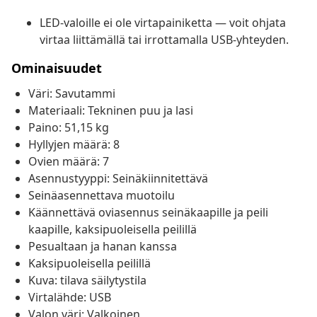
LED-valoille ei ole virtapainiketta — voit ohjata
virtaa liittämällä tai irrottamalla USB-yhteyden.
Ominaisuudet
Väri: Savutammi
Materiaali: Tekninen puu ja lasi
Paino: 51,15 kg
Hyllyjen määrä: 8
Ovien määrä: 7
Asennustyyppi: Seinäkiinnitettävä
Seinäasennettava muotoilu
Käännettävä oviasennus seinäkaapille ja peili
kaapille, kaksipuoleisella peilillä
Pesualtaan ja hanan kanssa
Kaksipuoleisella peilillä
Kuva: tilava säilytystila
Virtalähde: USB
Valon väri: Valkoinen