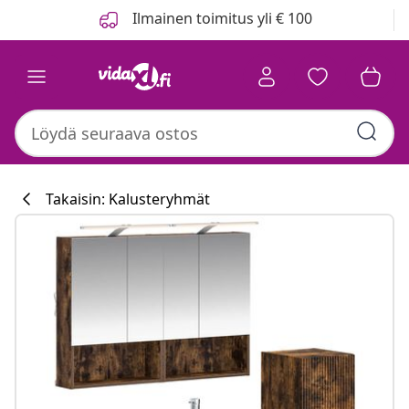
Edellinen
Seuraava
Ilmainen toimitus yli € 100
Takaisin: Kalusteryhmät
Keittiökokoelma
haremevidaxl