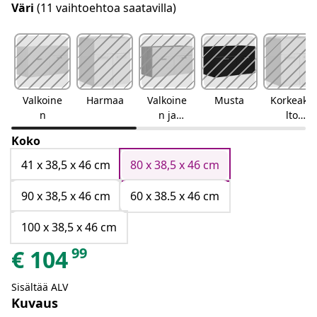
Väri
(11 vaihtoehtoa saatavilla)
Valkoine
Harmaa
Valkoine
Musta
Korkeakii
n
n ja
lto
Sonoma-
harmaa
Koko
tammi
41 x 38,5 x 46 cm
80 x 38,5 x 46 cm
90 x 38,5 x 46 cm
60 x 38.5 x 46 cm
100 x 38,5 x 46 cm
99
€
104
Sisältää ALV
Kuvaus