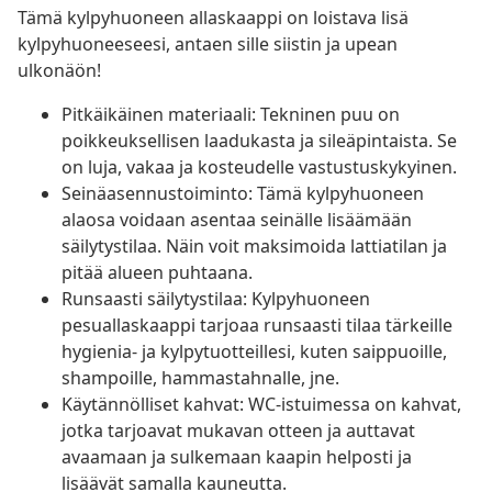
Tämä kylpyhuoneen allaskaappi on loistava lisä
kylpyhuoneeseesi, antaen sille siistin ja upean
ulkonäön!
Pitkäikäinen materiaali: Tekninen puu on
poikkeuksellisen laadukasta ja sileäpintaista. Se
on luja, vakaa ja kosteudelle vastustuskykyinen.
Seinäasennustoiminto: Tämä kylpyhuoneen
alaosa voidaan asentaa seinälle lisäämään
säilytystilaa. Näin voit maksimoida lattiatilan ja
pitää alueen puhtaana.
Runsaasti säilytystilaa: Kylpyhuoneen
pesuallaskaappi tarjoaa runsaasti tilaa tärkeille
hygienia- ja kylpytuotteillesi, kuten saippuoille,
shampoille, hammastahnalle, jne.
Käytännölliset kahvat: WC-istuimessa on kahvat,
jotka tarjoavat mukavan otteen ja auttavat
avaamaan ja sulkemaan kaapin helposti ja
lisäävät samalla kauneutta.