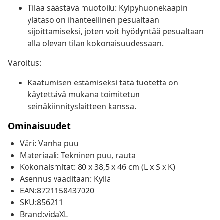
Tilaa säästävä muotoilu: Kylpyhuonekaapin
ylätaso on ihanteellinen pesualtaan
sijoittamiseksi, joten voit hyödyntää pesualtaan
alla olevan tilan kokonaisuudessaan.
Varoitus:
Kaatumisen estämiseksi tätä tuotetta on
käytettävä mukana toimitetun
seinäkiinnityslaitteen kanssa.
Ominaisuudet
Väri: Vanha puu
Materiaali: Tekninen puu, rauta
Kokonaismitat: 80 x 38,5 x 46 cm (L x S x K)
Asennus vaaditaan: Kyllä
EAN:8721158437020
SKU:856211
Brand:vidaXL