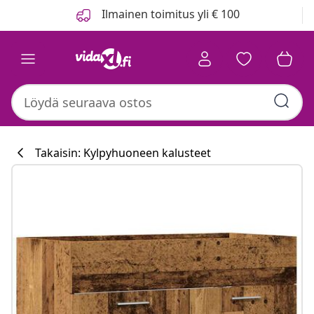
Edellinen
Seuraava
Ilmainen toimitus yli € 100
Takaisin: Kylpyhuoneen kalusteet
Keittiökokoelm
#sharemevidaxl