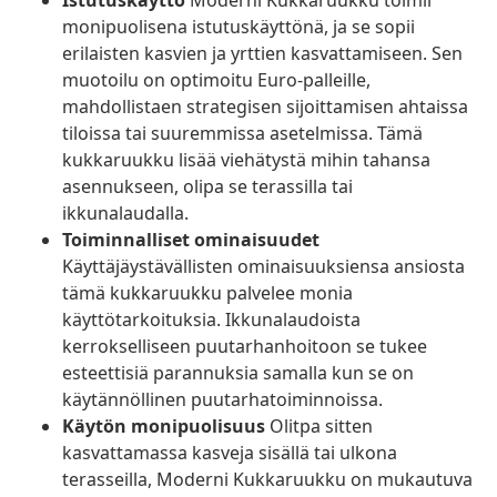
Istutuskäyttö
Moderni Kukkaruukku toimii
monipuolisena istutuskäyttönä, ja se sopii
erilaisten kasvien ja yrttien kasvattamiseen. Sen
muotoilu on optimoitu Euro-palleille,
mahdollistaen strategisen sijoittamisen ahtaissa
tiloissa tai suuremmissa asetelmissa. Tämä
kukkaruukku lisää viehätystä mihin tahansa
asennukseen, olipa se terassilla tai
ikkunalaudalla.
Toiminnalliset ominaisuudet
Käyttäjäystävällisten ominaisuuksiensa ansiosta
tämä kukkaruukku palvelee monia
käyttötarkoituksia. Ikkunalaudoista
kerrokselliseen puutarhanhoitoon se tukee
esteettisiä parannuksia samalla kun se on
käytännöllinen puutarhatoiminnoissa.
Käytön monipuolisuus
Olitpa sitten
kasvattamassa kasveja sisällä tai ulkona
terasseilla, Moderni Kukkaruukku on mukautuva