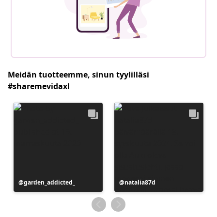
Meidän tuotteemme, sinun tyylilläsi
#sharemevidaxl
Julkaissut
garden_addicted_
Julkaissut
natalia87d