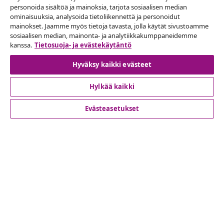
Peruuta tilaus
personoida sisältöä ja mainoksia, tarjota sosiaalisen median
ominaisuuksia, analysoida tietoliikennettä ja personoidut
Lähetä tilauksen peruutuspyyntö.
mainokset. Jaamme myös tietoja tavasta, jolla käytät sivustoamme
sosiaalisen median, mainonta- ja analytiikkakumppaneidemme
Peruuta tilaus
kanssa.
Tietosuoja- ja evästekäytäntö
Hyväksy kaikki evästeet
Hylkää kaikki
Asiakaspalvelu
Evästeasetukset
Liiketoiminta
vidaXL
Löydä lisää