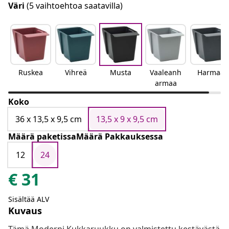
Väri
(5 vaihtoehtoa saatavilla)
Ruskea
Vihreä
Musta
Vaaleanh
Harmaa
armaa
Koko
36 x 13,5 x 9,5 cm
13,5 x 9 x 9,5 cm
Määrä paketissaMäärä Pakkauksessa
12
24
€
31
Sisältää ALV
Kuvaus