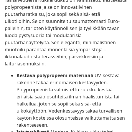
Tämä Moderni Kukkaruukku on valmistettu kestävästä
polypropeenista ja se on innovatiivinen
puutarharatkaisu, joka sopii sekä sisä- että
ulkotiloihin. Se on suunniteltu saumattomasti Euro-
palleihin, tarjoten käytännöllisen ja tyylikkään tavan
luoda pystysuoria tai modulaarisia
puutarhanäyttelyitä. Sen elegantti, minimalistinen
muotoilu parantaa monenlaisia ympäristöjä –
ikkunalaudoista terasseihin, parvekkeisiin ja
laituriasennuksiin.
Kestävä polypropeeni materiaali
UV-kestävä
rakenne takaa erinomaisen kestävyyden.
Polypropeenista valmistettu ruukku kestää
erilaisia sääolosuhteita ilman haalistumista tai
halkeilua, joten se sopii sekä sisä- että
ulkokäyttöön. Vedenkestävyys takaa turvallisen
käytön kosteissa olosuhteissa vaikuttamatta sen
rakenteeseen.