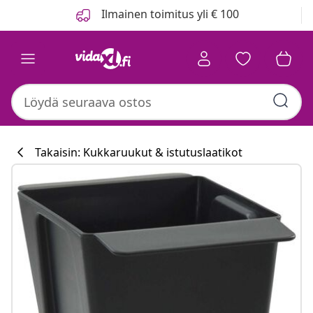
Edellinen
Seuraava
Ilmainen toimitus yli € 100
Takaisin: Kukkaruukut & istutuslaatikot
Keittiökokoelm
#sharemevidaxl