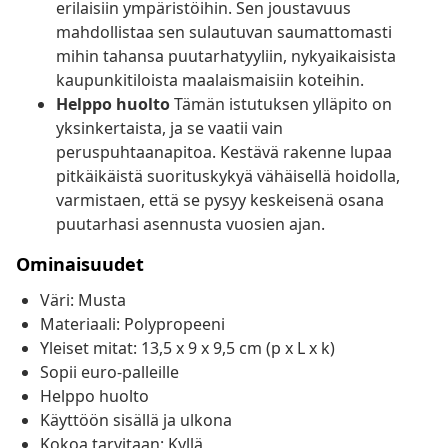
erilaisiin ympäristöihin. Sen joustavuus
mahdollistaa sen sulautuvan saumattomasti
mihin tahansa puutarhatyyliin, nykyaikaisista
kaupunkitiloista maalaismaisiin koteihin.
Helppo huolto
Tämän istutuksen ylläpito on
yksinkertaista, ja se vaatii vain
peruspuhtaanapitoa. Kestävä rakenne lupaa
pitkäikäistä suorituskykyä vähäisellä hoidolla,
varmistaen, että se pysyy keskeisenä osana
puutarhasi asennusta vuosien ajan.
Ominaisuudet
Väri: Musta
Materiaali: Polypropeeni
Yleiset mitat: 13,5 x 9 x 9,5 cm (p x L x k)
Sopii euro-palleille
Helppo huolto
Käyttöön sisällä ja ulkona
Kokoa tarvitaan: Kyllä