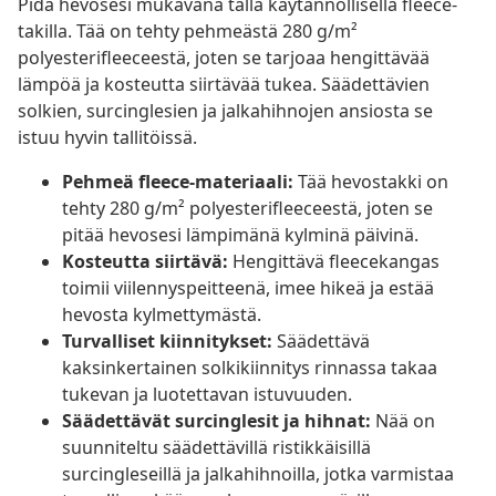
Pidä hevosesi mukavana tällä käytännöllisellä fleece-
takilla. Tää on tehty pehmeästä 280 g/m²
polyesterifleeceestä, joten se tarjoaa hengittävää
lämpöä ja kosteutta siirtävää tukea. Säädettävien
solkien, surcinglesien ja jalkahihnojen ansiosta se
istuu hyvin tallitöissä.
Pehmeä fleece-materiaali:
Tää hevostakki on
tehty 280 g/m² polyesterifleeceestä, joten se
pitää hevosesi lämpimänä kylminä päivinä.
Kosteutta siirtävä:
Hengittävä fleecekangas
toimii viilennyspeitteenä, imee hikeä ja estää
hevosta kylmettymästä.
Turvalliset kiinnitykset:
Säädettävä
kaksinkertainen solkikiinnitys rinnassa takaa
tukevan ja luotettavan istuvuuden.
Säädettävät surcinglesit ja hihnat:
Nää on
suunniteltu säädettävillä ristikkäisillä
surcingleseillä ja jalkahihnoilla, jotka varmistaa