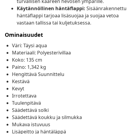
turvallisen kääreen hevosen ympärille.
Käytännöllinen häntäflappi:
Sisäänrakennettu
häntäflappi tarjoaa lisäsuojaa ja suojaa vetoa
vastaan tallissa tai kuljetuksessa.
Ominaisuudet
Väri: Täysi aqua
Materiaali: Polyesterivillaa
Koko: 135 cm
Paino: 1,342 kg
Hengittävä Suunnittelu
Kestävä
Kevyt
Irrotettava
Tuulenpitävä
Säädettävä solki
Säädettävä koukku ja silmukka
Mukava istuvuus
Lisäpeitto ja häntäläppä