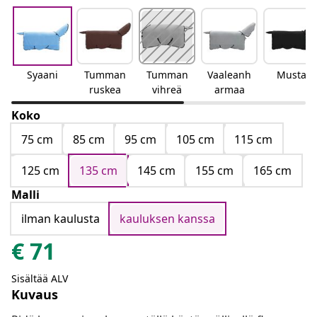
Syaani
Tumman
Tumman
Vaaleanh
Musta
ruskea
vihreä
armaa
Koko
75 cm
85 cm
95 cm
105 cm
115 cm
125 cm
135 cm
145 cm
155 cm
165 cm
Malli
ilman kaulusta
kauluksen kanssa
€
71
Sisältää ALV
Kuvaus