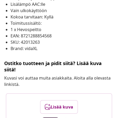
Lisälämpö AAC:lle
Vain ulkokäyttöön
Kokoa tarvitaan: Kyllä
Toimitussisältö:
1 x Hevospeitto
EAN: 8721288854568
SKU: 42013263
Brand: vidaXL
Ostitko tuotteen ja pidit siitä? Lisää kuva
siitä!
Kuvasi voi auttaa muita asiakkaita. Aloita alla olevasta
linkistä.
Lisää kuva