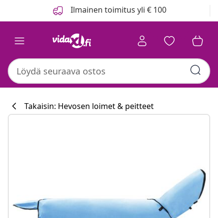
Edellinen
Seuraava
Ilmainen toimitus yli € 100
Takaisin: Hevosen loimet & peitteet
Keittiökokoelm
#sharemevidaxl