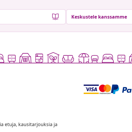
Keskustele kanssamme
ia etuja, kausitarjouksia ja