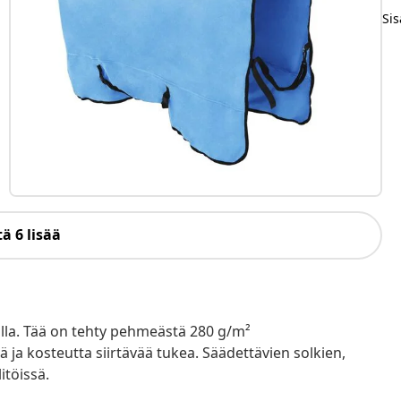
Sis
ä 6 lisää
illa. Tää on tehty pehmeästä 280 g/m²
 ja kosteutta siirtävää tukea. Säädettävien solkien,
itöissä.