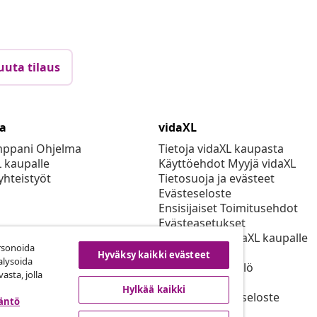
uuta tilaus
ta
vidaXL
mppani Ohjelma
Tietoja vidaXL kaupasta
L kaupalle
Käyttöehdot Myyjä vidaXL
yhteistyöt
Tietosuoja ja evästeet
Evästeseloste
Ensisijaiset Toimitusehdot
Evästeasetukset
Työskentele vidaXL kaupalle
rsonoida
Turvallisuus
Hyväksy kaikki evästeet
alysoida
EU Vastuuhenkilö
asta, jolla
EPR-politiikan
Hylkää kaikki
Saavutettavuusseloste
täntö