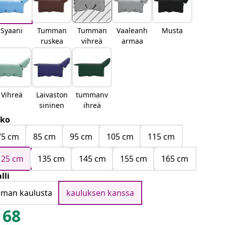
Syaani
Tumman
Tumman
Vaaleanh
Musta
ruskea
vihreä
armaa
Vihreä
Laivaston
tummanv
sininen
ihreä
ko
75 cm
85 cm
95 cm
105 cm
115 cm
125 cm
135 cm
145 cm
155 cm
165 cm
lli
ilman kaulusta
kauluksen kanssa
68