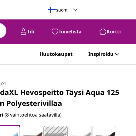
suomi
Tili
Toivelista
Kortti
Huutokaupat
Inspiroidu
daXL
idaXL Hevospeitto Täysi Aqua 125
m Polyesterivillaa
ri
(8 vaihtoehtoa saatavilla)