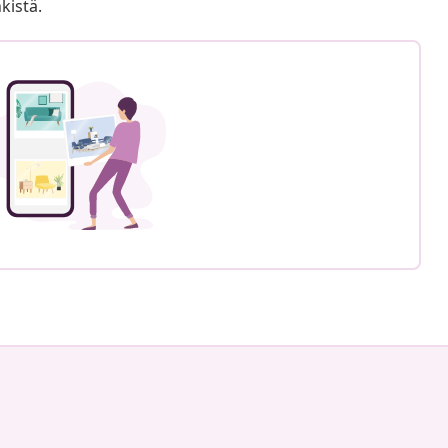
kistä.