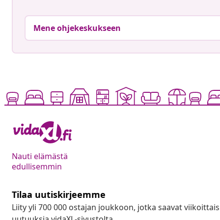
Mene ohjekeskukseen
Nauti elämästä
edullisemmin
Tilaa uutiskirjeemme
Liity yli 700 000 ostajan joukkoon, jotka saavat viikoittais
uutuuksia vidaXL-sivustolta.