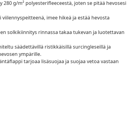
 280 g/m² polyesterifleeceestä, joten se pitää hevosesi
 viilennyspeitteenä, imee hikeä ja estää hevosta
n solkikiinnitys rinnassa takaa tukevan ja luotettavan
eltu säädettävillä ristikkäisillä surcingleseillä ja
 hevosen ympärille.
täflappi tarjoaa lisäsuojaa ja suojaa vetoa vastaan