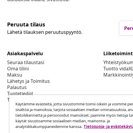
Peruuta tilaus
Per
Lähetä tilauksen peruutuspyyntö.
Asiakaspalvelu
Liiketoimin
Seuraa tilaustasi
Yhteistyöku
Oma tilini
Tuotto vidaX
Maksu
Markkinointi
Lähetys ja Toimitus
Palautus
Tuotetiedot
Tilaus
Käytämme evästeitä, jotta sivustomme toimii oikein ja voimme pe
sisältöä ja mainoksia, tarjota sosiaalisen median ominaisuuksia, an
tietoliikennettä ja personoidut mainokset. Jaamme myös tietoja tav
käytät sivustoamme sosiaalisen median, mainonta- ja
analytiikkakumppaneidemme kanssa.
Tietosuoja- ja evästekäy