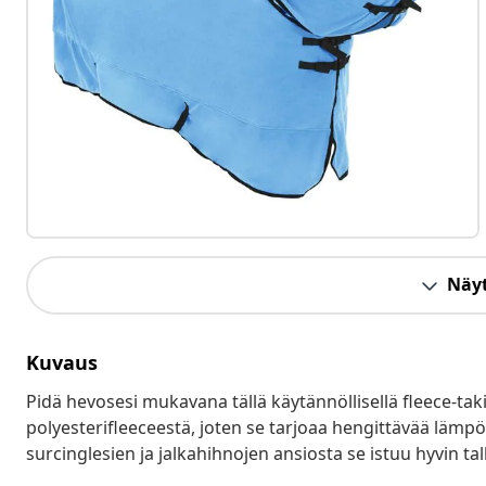
Näyt
Kuvaus
Pidä hevosesi mukavana tällä käytännöllisellä fleece-tak
polyesterifleeceestä, joten se tarjoaa hengittävää lämpöä
surcinglesien ja jalkahihnojen ansiosta se istuu hyvin tall