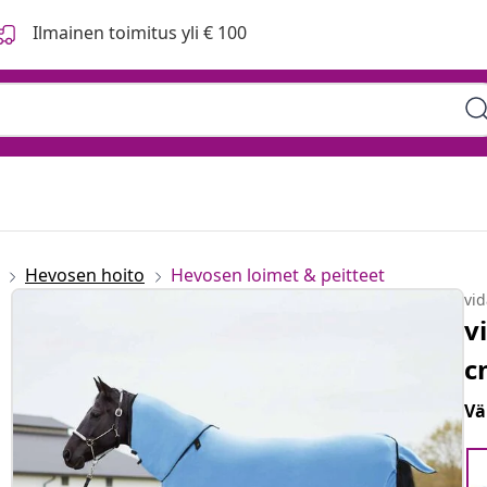
Ilmainen toimitus yli € 100
Hevosen hoito
Hevosen loimet & peitteet
vi
v
c
Vä