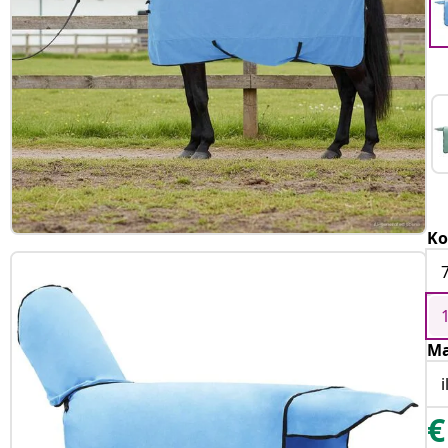
Ko
Ma
€