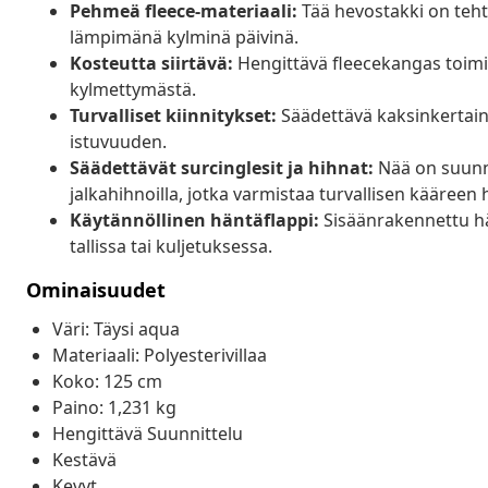
Pehmeä fleece-materiaali:
Tää hevostakki on tehty
lämpimänä kylminä päivinä.
Kosteutta siirtävä:
Hengittävä fleecekangas toimii
kylmettymästä.
Turvalliset kiinnitykset:
Säädettävä kaksinkertaine
istuvuuden.
Säädettävät surcinglesit ja hihnat:
Nää on suunnit
jalkahihnoilla, jotka varmistaa turvallisen kääreen
Käytännöllinen häntäflappi:
Sisäänrakennettu hän
tallissa tai kuljetuksessa.
Ominaisuudet
Väri: Täysi aqua
Materiaali: Polyesterivillaa
Koko: 125 cm
Paino: 1,231 kg
Hengittävä Suunnittelu
Kestävä
Kevyt