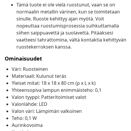
Tämä tuote ei ole vielä ruostunut, vaan se on
normaalin metallin värinen, kun se toimitetaan
sinulle. Ruoste kehittyy ajan myötä. Voit
nopeuttaa ruostumisprosessia suihkuttamalla
siihen saippuavettä ja suolavettä. Pitääksesi
vaatteesi tahrattomina, vältä kontaktia kehittyvän
ruostekerroksen kanssa.
Ominaisuudet
Väri: Ruosteinen
Materiaali: Kulunut teräs
Yleiset mitat: 18 x 18 x 80 cm (p x L x k)
Yhteensopiva lampun enimmäisteho: 0,1
Valon tyyppi: Patteritoimiset valot
Valonlähde: LED
Valon väri: Lämpimän valkoinen
Teho: 0,1 W
Aurinkovoima