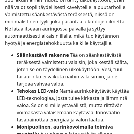
Suorakulmainen muoto on tehty ulkokäyttöön, joten
nää valot sopii täydellisesti kävelyteille ja puutarhoille.
Valmistettu säänkestävästä teräksestä, niissä on
minimalistinen tyyli, joka parantaa ulkotilojen ilmettä.
Ne lataa itseään auringossa päivällä ja syttyy
automaattisesti aikaisin illalla, mikä tuo käytännön
hyötyä ja energiatehokkuutta kaikille käyttäjille.
Säänkestävä rakenne
Tää on säänkestävästä
teräksestä valmistettu valaisin, joka kestää säätä,
joten se on täydellinen ulkokäyttöön. Vesi, tuuli
tai aurinko ei vaikuta näihin valaisimiin, ja ne
tarjoaa vahvaa valoa.
Tehokas LED-valo
Nämä aurinkokäytävät käyttää
LED-teknologiaa, josta tulee kirkasta ja lämmintä
valoa. Se on silmille ystävällistä, mutta riittävän
voimakasta valaisemaan käytävää. Innovaatio
tasapainottaa energiaa ja valon laatua.
Monipuolinen, aurinkovoimalla toimiva