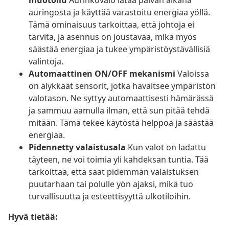
muotoilu
Aurinkovalo lataa päivän aikana
auringosta ja käyttää varastoitu energiaa yöllä.
Tämä ominaisuus tarkoittaa, että johtoja ei
tarvita, ja asennus on joustavaa, mikä myös
säästää energiaa ja tukee ympäristöystävällisiä
valintoja.
Automaattinen ON/OFF mekanismi
Valoissa
on älykkäät sensorit, jotka havaitsee ympäristön
valotason. Ne syttyy automaattisesti hämärässä
ja sammuu aamulla ilman, että sun pitää tehdä
mitään. Tämä tekee käytöstä helppoa ja säästää
energiaa.
Pidennetty valaistusala
Kun valot on ladattu
täyteen, ne voi toimia yli kahdeksan tuntia. Tää
tarkoittaa, että saat pidemmän valaistuksen
puutarhaan tai polulle yön ajaksi, mikä tuo
turvallisuutta ja esteettisyyttä ulkotiloihin.
Hyvä tietää: