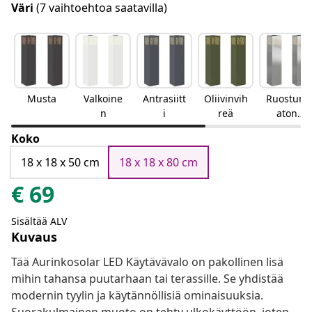
Väri
(7 vaihtoehtoa saatavilla)
Musta
Valkoine
Antrasiitt
Oliivinvih
Ruostum
n
i
reä
aton
teräs
Koko
18 x 18 x 50 cm
18 x 18 x 80 cm
€
69
Sisältää ALV
Kuvaus
Tää Aurinkosolar LED Käytävävalo on pakollinen lisä
mihin tahansa puutarhaan tai terassille. Se yhdistää
modernin tyylin ja käytännöllisiä ominaisuuksia.