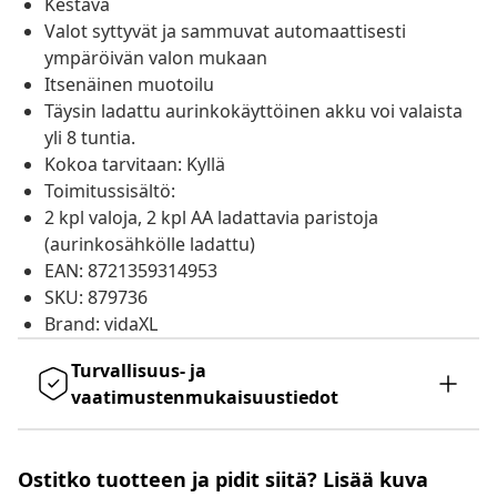
Kestävä
Valot syttyvät ja sammuvat automaattisesti
ympäröivän valon mukaan
Itsenäinen muotoilu
Täysin ladattu aurinkokäyttöinen akku voi valaista
yli 8 tuntia.
Kokoa tarvitaan: Kyllä
Toimitussisältö:
2 kpl valoja, 2 kpl AA ladattavia paristoja
(aurinkosähkölle ladattu)
EAN: 8721359314953
SKU: 879736
Brand: vidaXL
Turvallisuus- ja
vaatimustenmukaisuustiedot
Ostitko tuotteen ja pidit siitä? Lisää kuva