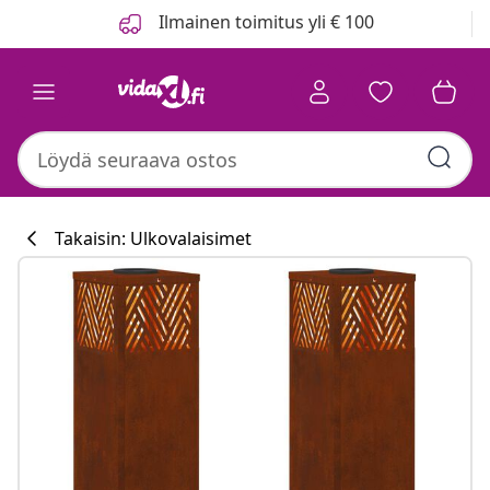
Edellinen
Seuraava
Ilmainen toimitus yli € 100
Takaisin: Ulkovalaisimet
Keittiökokoelm
#sharemevidaxl