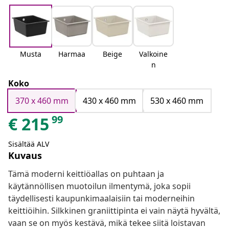
Musta
Harmaa
Beige
Valkoine
n
Koko
370 x 460 mm
430 x 460 mm
530 x 460 mm
99
€
215
Sisältää ALV
Kuvaus
Tämä moderni keittiöallas on puhtaan ja
käytännöllisen muotoilun ilmentymä, joka sopii
täydellisesti kaupunkimaalaisiin tai moderneihin
keittiöihin. Silkkinen graniittipinta ei vain näytä hyvältä,
vaan se on myös kestävä, mikä tekee siitä loistavan